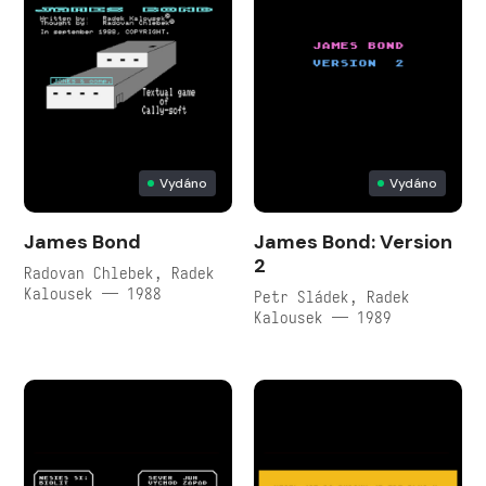
Vydáno
Vydáno
James Bond
James Bond: Version
2
Radovan Chlebek, Radek
Kalousek — 1988
Petr Sládek, Radek
Kalousek — 1989