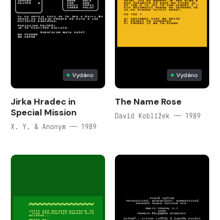
Vydáno
Vydáno
Jirka Hradec in
The Name Rose
Special Mission
David Koblížek — 1989
X. Y. & Anonym — 1989