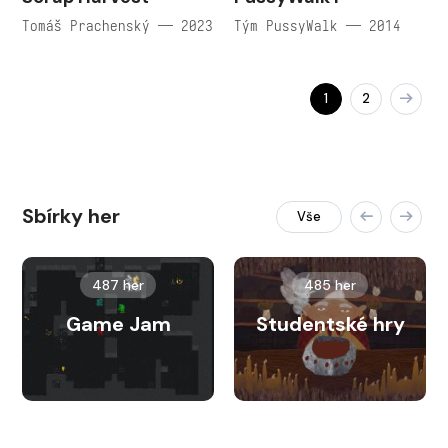
Tomáš Prachenský — 2023
Tým PussyWalk — 2014
1
2
Sbírky her
Vše
487 her
485 her
Game Jam
Studentské hry