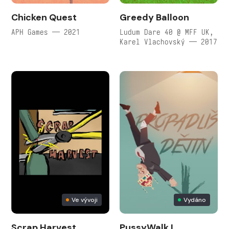
Chicken Quest
Greedy Balloon
APH Games — 2021
Ludum Dare 40 @ MFF UK,
Karel Vlachovský — 2017
Ve vývoji
Vydáno
Scrap Harvest
PussyWalk I