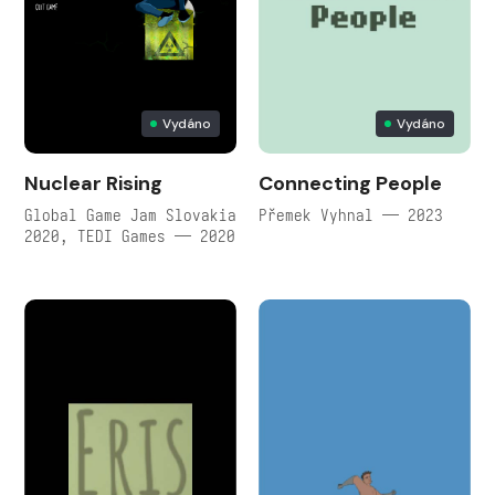
Vydáno
Vydáno
Nuclear Rising
Connecting People
Global Game Jam Slovakia
Přemek Vyhnal — 2023
2020, TEDI Games — 2020