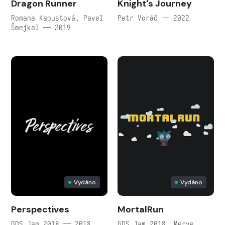
Dragon Runner
Knight's Journey
Romana Kapustová, Pavel
Petr Voráč — 2022
Šmejkal — 2019
Vydáno
Vydáno
Perspectives
MortalRun
GDS Jam 2018 — 2018
GDS Jam 2018, Merve