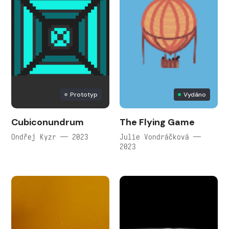
Prototyp
Vydáno
Cubiconundrum
The Flying Game
Ondřej Kyzr — 2023
Julie Vondráčková —
2023