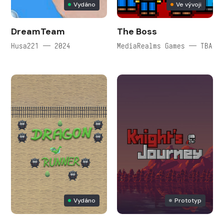
Vydáno
Ve vývoji
DreamTeam
The Boss
Husa221 — 2024
MediaRealms Games — TBA
Vydáno
Prototyp