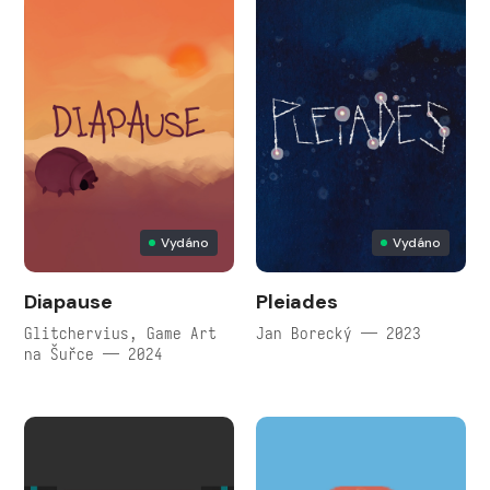
Vydáno
Vydáno
Diapause
Pleiades
Glitchervius, Game Art
Jan Borecký — 2023
na Šuřce — 2024