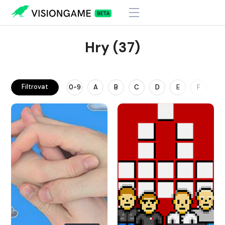
Hry (37)
Filtrovat
0-9
A
B
C
D
E
F
G