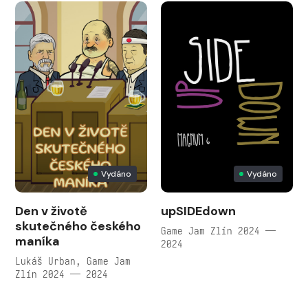
Vydáno
Vydáno
Den v životě
upSIDEdown
skutečného českého
Game Jam Zlín 2024 —
maníka
2024
Lukáš Urban, Game Jam
Zlín 2024 — 2024