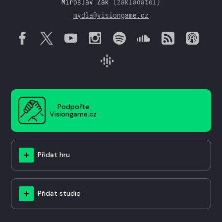
Miroslav Žák
(zakladatel)
mydla@visiongame.cz
Podpořte
Visiongame.cz
Přidat hru
Přidat studio