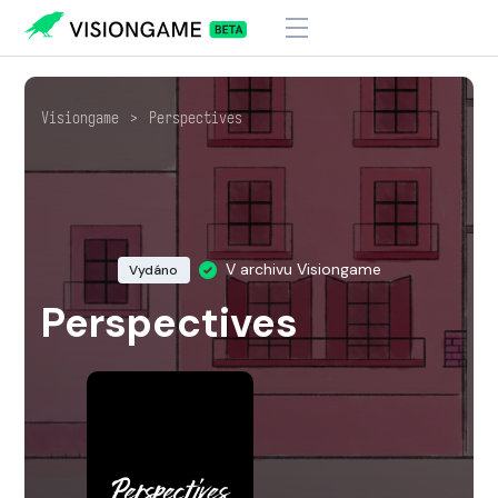
Visiongame
>
Perspectives
V archivu Visiongame
Vydáno
Perspectives