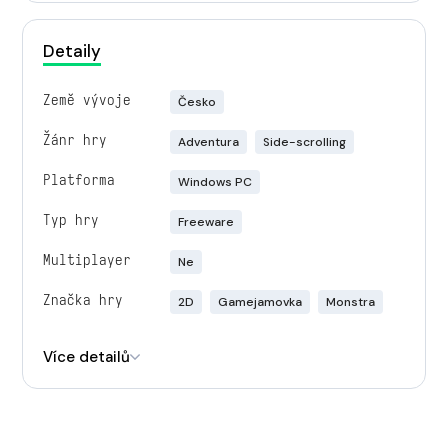
Detaily
Země vývoje
Česko
Žánr hry
Adventura
Side-scrolling
Platforma
Windows PC
Typ hry
Freeware
Multiplayer
Ne
Značka hry
2D
Gamejamovka
Monstra
Engine
Unity
Více detailů