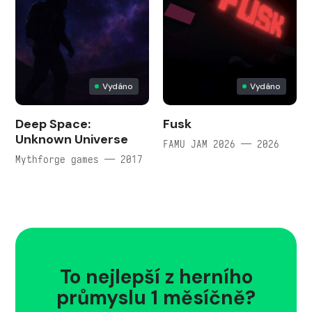
Vydáno
Vydáno
Deep Space:
Fusk
Unknown Universe
FAMU JAM 2026 — 2026
Mythforge games — 2017
To nejlepší z herního
průmyslu 1 měsíčně?