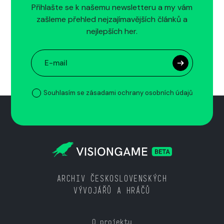
Přihlašte se k našemu newsletteru a my vám
zašleme přehled nejzajímavějších článků a
nejlepších her.
Souhlasím se zásadami ochrany osobních údajů
ARCHIV ČESKOSLOVENSKÝCH
VÝVOJÁŘŮ A HRÁČŮ
O projektu