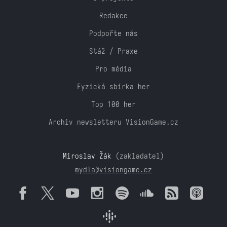
Redakce
Podpořte nás
Stáž / Praxe
Pro média
Fyzická sbírka her
Top 100 her
Archiv newsletteru VisionGame.cz
Miroslav Žák
(zakladatel)
mydla@visiongame.cz