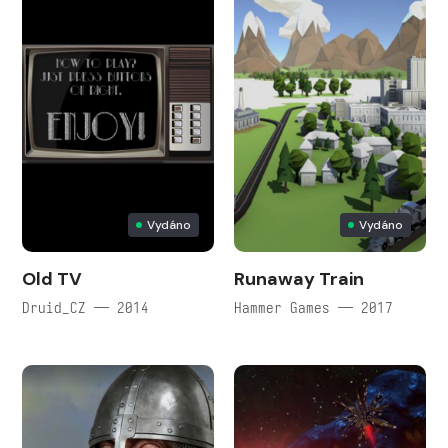
Vydáno
Vydáno
Old TV
Runaway Train
Druid_CZ — 2014
Hammer Games — 2017