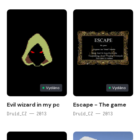
Vydáno
Vydáno
Evil wizard in my pc
Escape - The game
Druid_CZ — 2013
Druid_CZ — 2013