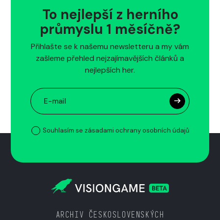
To nejlepší z herního
průmyslu 1 měsíčně?
Přihlašte se k našemu newsletteru a my vám
zašleme přehled nejzajímavějších článků a
nejlepších her.
Souhlasím se zásadami ochrany osobních údajů
ARCHIV ČESKOSLOVENSKÝCH