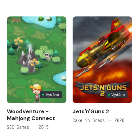
Vydáno
Vydáno
Woodventure -
Jets'n'Guns 2
Mahjong Connect
Rake in Grass — 2020
SBC Games — 2015