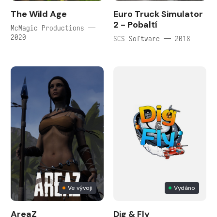
The Wild Age
Euro Truck Simulator
2 - Pobaltí
McMagic Productions —
2020
SCS Software — 2018
Ve vývoji
Vydáno
AreaZ
Dig & Fly