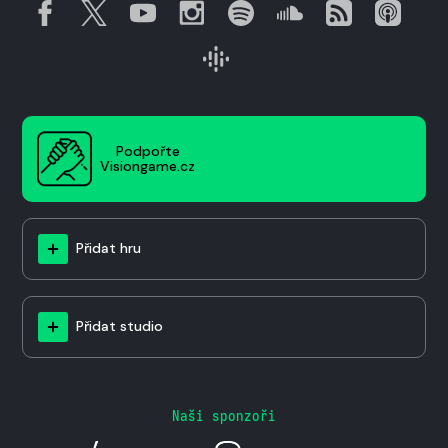
Podpořte
Visiongame.cz
Přidat hru
Přidat studio
Naši sponzoři