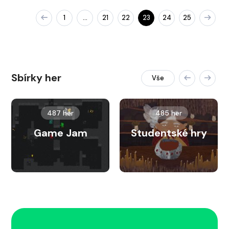
1
21
22
23
24
25
…
Sbírky her
Vše
487 her
485 her
Game Jam
Studentské hry