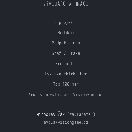
VÝVOJÁŘŮ A HRÁČŮ
O projektu
Redakce
Podpořte nás
Stáž / Praxe
Pro média
Fyzická sbírka her
Top 100 her
Archiv newsletteru VisionGame.cz
Miroslav Žák
(zakladatel)
mydla@visiongame.cz