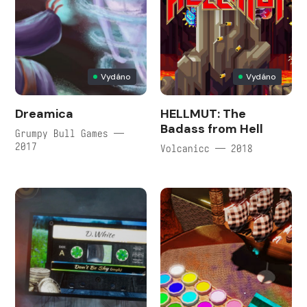
Vydáno
Vydáno
Dreamica
HELLMUT: The
Badass from Hell
Grumpy Bull Games —
2017
Volcanicc — 2018