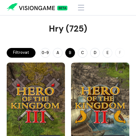
Hry (725)
Filtrovat
0-9
A
B
C
D
E
F
G