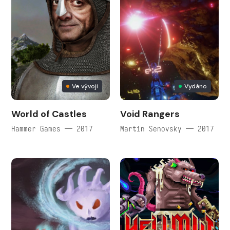
Ve vývoji
Vydáno
World of Castles
Void Rangers
Hammer Games — 2017
Martin Senovsky — 2017