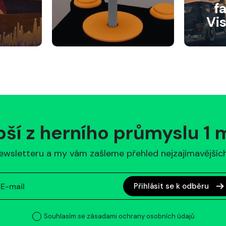
f
Vi
pší z herního průmyslu 1
ewsletteru a my vám zašleme přehled nejzajímavějších 
Přihlásit se k odběru
Souhlasím se zásadami ochrany osobních údajů