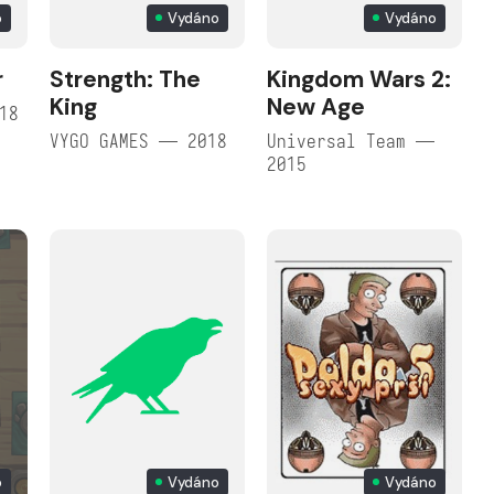
o
Vydáno
Vydáno
r
Strength: The
Kingdom Wars 2:
King
New Age
18
VYGO GAMES — 2018
Universal Team —
2015
o
Vydáno
Vydáno