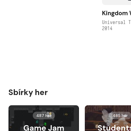
Kingdom 
Universal 
2014
Sbírky her
487 her
485 her
Game Jam
Student