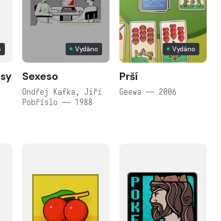
o
Vydáno
Vydáno
osy
Sexeso
Prší
Ondřej Kafka, Jiří
Geewa — 2006
Pobříslo — 1988