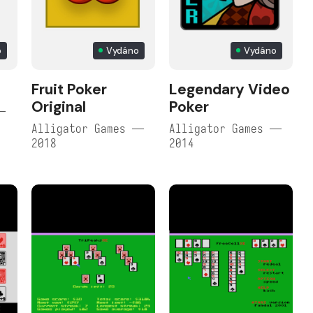
o
Vydáno
Vydáno
Fruit Poker
Legendary Video
Original
Poker
—
Alligator Games —
Alligator Games —
2018
2014