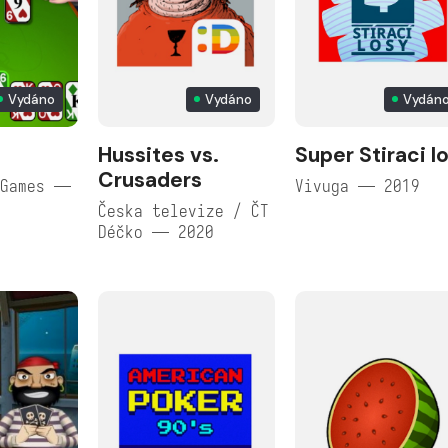
Vydáno
Vydáno
Vydán
Hussites vs.
Super Stiraci l
Crusaders
 Games —
Vivuga — 2019
Česka televize / ČT
Déčko — 2020