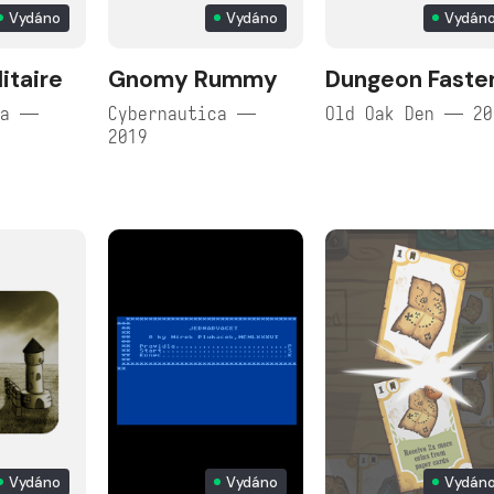
Vydáno
Vydáno
Vydán
itaire
Gnomy Rummy
Dungeon Faste
ca —
Cybernautica —
Old Oak Den — 20
2019
Vydáno
Vydáno
Vydán