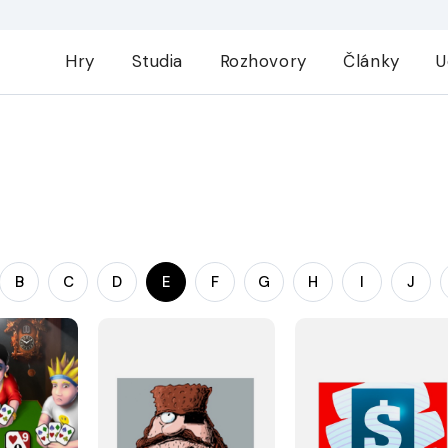
Hry
Studia
Rozhovory
Články
U
B
C
D
E
F
G
H
I
J