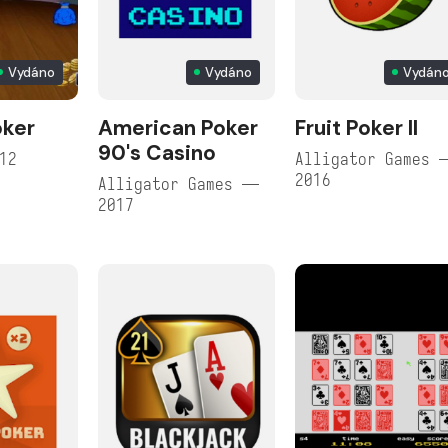
Vydáno
Vydáno
Vydán
oker
American Poker
Fruit Poker II
90's Casino
12
Alligator Games 
2016
Alligator Games —
2017