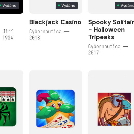
Vydáno
Vydáno
Vydán
Blackjack Casino
Spooky Solitai
- Halloween
 Jiří
Cybernautica —
Tripeaks
 1984
2018
Cybernautica —
2017