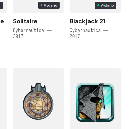
o
Vydáno
Vydáno
re
Solitaire
Blackjack 21
Cybernautica —
Cybernautica —
2017
2017