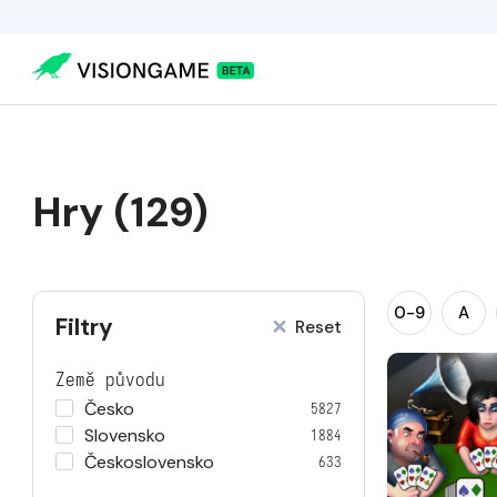
Hry (129)
0-9
A
Filtry
Reset
Země původu
Česko
5827
Slovensko
1884
Československo
633