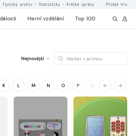
Fyzický archiv
-
Statistiky
-
Krátké zprávy
Přidat hru
dálosti
Herní vzdělání
Top 100
Nejnovější
K
L
M
N
O
P
Q
R
S