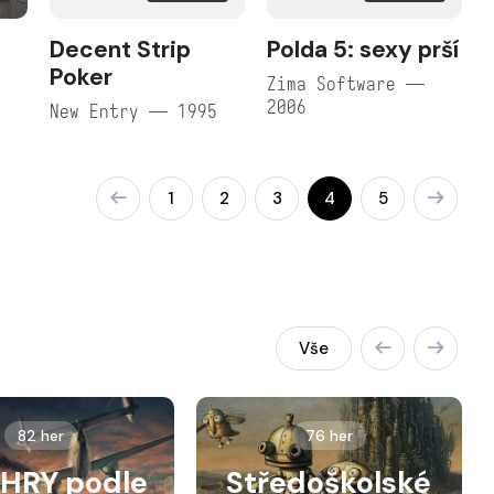
Decent Strip
Polda 5: sexy prší
Poker
Zima Software —
2006
New Entry — 1995
1
2
3
4
5
Vše
82 her
76 her
HRY podle
Středoškolské