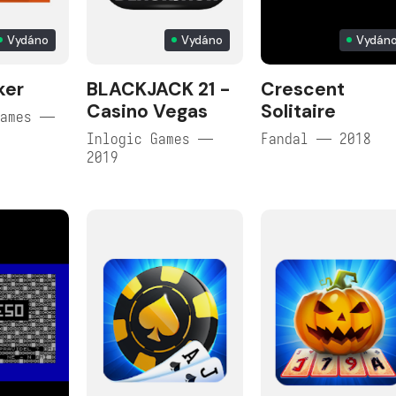
Vydáno
Vydáno
Vydán
ker
BLACKJACK 21 -
Crescent
Casino Vegas
Solitaire
Games —
Inlogic Games —
Fandal — 2018
2019