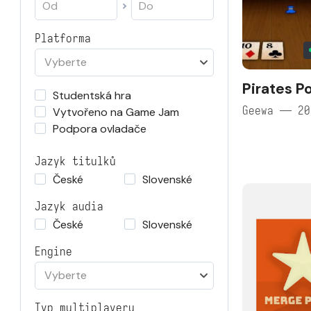
Platforma
Vyberte
Pirates P
Studentská hra
Geewa — 20
Vytvořeno na Game Jam
Podpora ovladače
Jazyk titulků
České
Slovenské
Jazyk audia
České
Slovenské
Engine
Vyberte
Typ multiplayeru