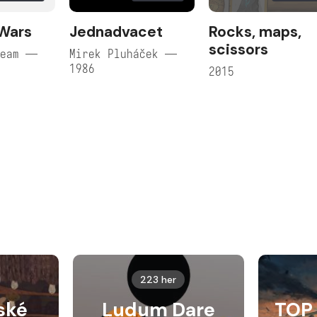
Wars
Jednadvacet
Rocks, maps,
scissors
Team —
Mirek Pluháček —
1986
2015
223 her
ské
Ludum Dare
TOP 