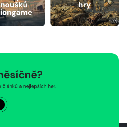
anoušků
hry
siongame
 měsíčně?
článků a nejlepších her.