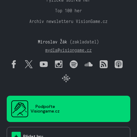
Top 100 her
Archiv newsletteru VisionGame.cz
Miroslav Žák
(zakladatel)
mydla@visiongame.cz
Podpořte
Visiongame.cz
Přidat hru