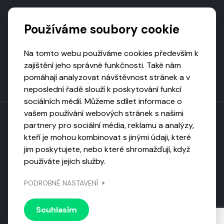
Podporují nás
Používáme soubory cookie
Na tomto webu používáme cookies především k
zajištění jeho správné funkčnosti. Také nám
pomáhají analyzovat návštěvnost stránek a v
neposlední řadě slouží k poskytování funkcí
sociálních médií. Můžeme sdílet informace o
vašem používání webových stránek s našimi
partnery pro sociální média, reklamu a analýzy,
kteří je mohou kombinovat s jinými údaji, které
Toto dílo podléhá licenci CC BY-NC-ND
jim poskytujete, nebo které shromažďují, když
Uveďte původ, neužívejte komerčně, nezpracovávejte.
používáte jejich služby.
Webarchivováno
PODROBNÉ NASTAVENÍ
Národní knihovnou ČR
Design by
Vanda
Souhlasím
© 2026 Visiongame. Všechna práva vyhrazena.
Zásady
ochrany soukromí