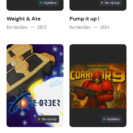
Vydáno
Ve vývoji
Weight & Ate
Pump it up !
BordexDev — 2023
BordexDev — 2024
Ve vývoji
Vydáno