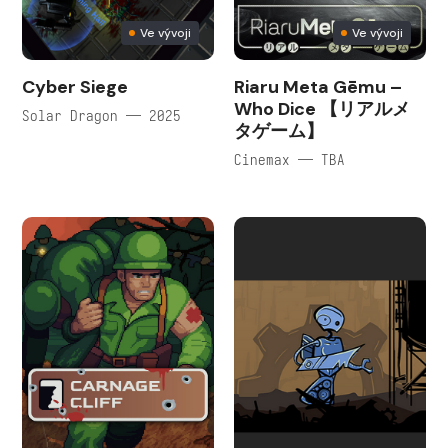
Ve vývoji
Ve vývoji
Cyber Siege
Riaru Meta Gēmu –
Who Dice 【リアルメ
Solar Dragon — 2025
タゲーム】
Cinemax — TBA