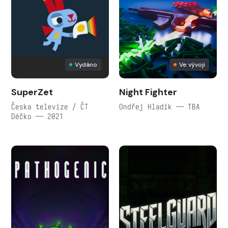
Vydáno
Ve vývoji
SuperZet
Night Fighter
Česka televize / ČT
Ondřej Hladík — TBA
Déčko — 2021