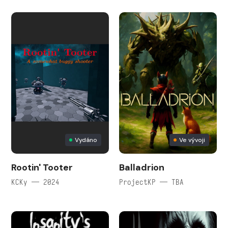
Vydáno
Ve vývoji
Rootin' Tooter
Balladrion
KCKy — 2024
ProjectKP — TBA