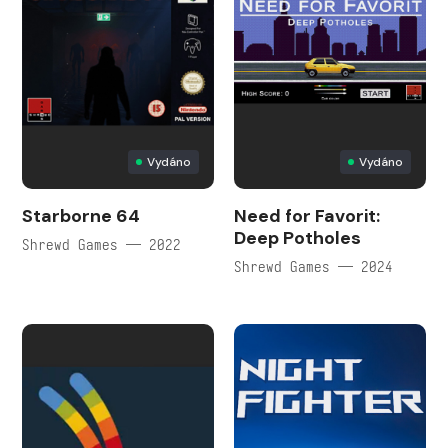
Vydáno
Vydáno
Starborne 64
Need for Favorit:
Deep Potholes
Shrewd Games — 2022
Shrewd Games — 2024