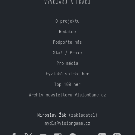
VÝVOJÁŘŮ A HRÁČŮ
O projektu
Redakce
Podpořte nás
Stáž / Praxe
Pro média
Fyzická sbírka her
Top 100 her
Archiv newsletteru VisionGame.cz
Miroslav Žák
(zakladatel)
mydla@visiongame.cz