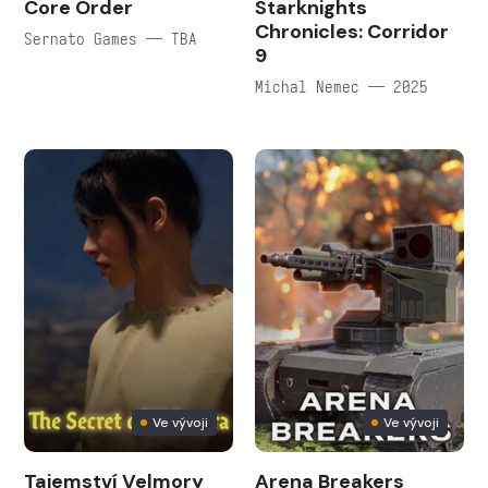
Core Order
Starknights
Chronicles: Corridor
Sernato Games — TBA
9
Michal Nemec — 2025
Ve vývoji
Ve vývoji
Tajemství Velmory
Arena Breakers