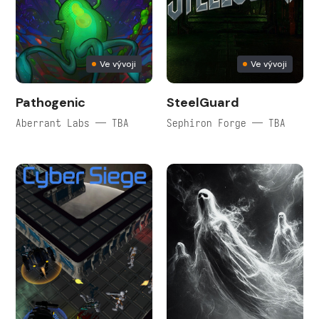
Ve vývoji
Ve vývoji
Pathogenic
SteelGuard
Aberrant Labs — TBA
Sephiron Forge — TBA