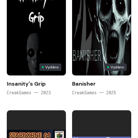
Vydáno
Vydáno
Insanity's Grip
Banisher
CreakGames — 2023
CreakGames — 2025