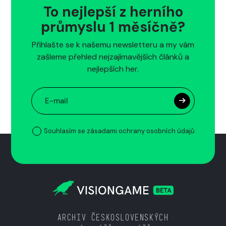
To nejlepší z herního
průmyslu 1 měsíčně?
Přihlašte se k našemu newsletteru a my vám
zašleme přehled nejzajímavějších článků a
nejlepších her.
Souhlasím se zásadami ochrany osobních údajů
ARCHIV ČESKOSLOVENSKÝCH