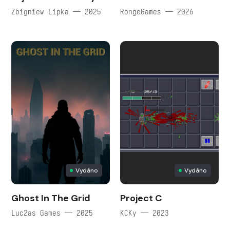
Zbigniew Lipka — 2025
RongeGames — 2026
Vydáno
Vydáno
Ghost In The Grid
Project C
Luc2as Games — 2025
KCKy — 2023