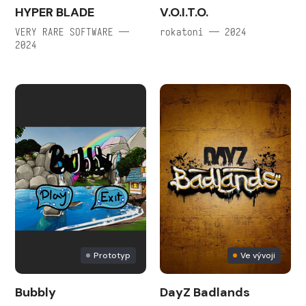
HYPER BLADE
V.O.I.T.O.
VERY RARE SOFTWARE —
rokatoni — 2024
2024
Prototyp
Ve vývoji
Bubbly
DayZ Badlands