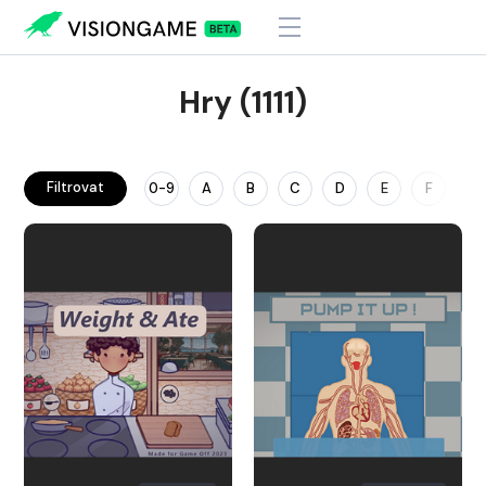
Hry (1111)
Filtrovat
0-9
A
B
C
D
E
F
G