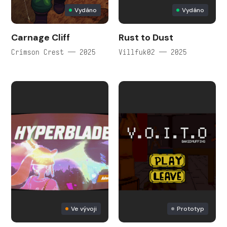
Vydáno
Vydáno
Carnage Cliff
Rust to Dust
Crimson Crest — 2025
Villfuk02 — 2025
Ve vývoji
Prototyp