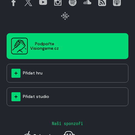
Podpořte
Visiongame.cz
Přidat hru
Přidat studio
Naši sponzoři