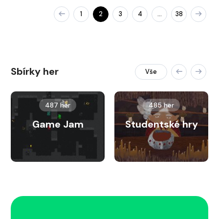
1
2
3
4
38
…
Sbírky her
Vše
487 her
485 her
Game Jam
Studentské hry