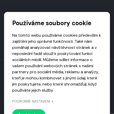
Podporují nás
Používáme soubory cookie
Na tomto webu používáme cookies především k
zajištění jeho správné funkčnosti. Také nám
pomáhají analyzovat návštěvnost stránek a v
neposlední řadě slouží k poskytování funkcí
sociálních médií. Můžeme sdílet informace o
vašem používání webových stránek s našimi
partnery pro sociální média, reklamu a analýzy,
kteří je mohou kombinovat s jinými údaji, které
Toto dílo podléhá licenci CC BY-NC-ND
jim poskytujete, nebo které shromažďují, když
Uveďte původ, neužívejte komerčně, nezpracovávejte.
používáte jejich služby.
Webarchivováno
PODROBNÉ NASTAVENÍ
Národní knihovnou ČR
Design by
Vanda