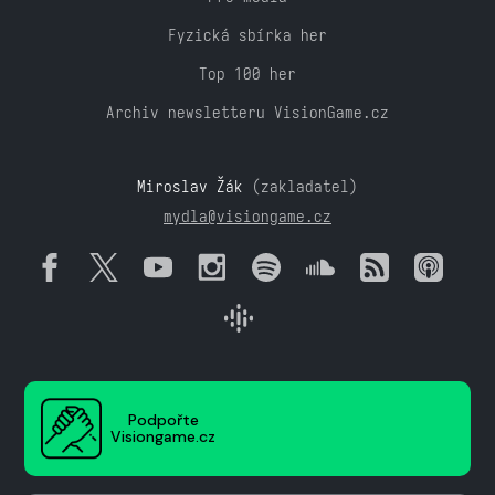
Fyzická sbírka her
Top 100 her
Archiv newsletteru VisionGame.cz
Miroslav Žák
(zakladatel)
mydla@visiongame.cz
Podpořte
Visiongame.cz