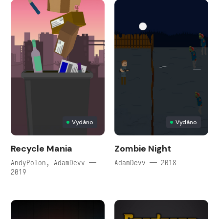
Vydáno
Vydáno
Recycle Mania
Zombie Night
AndyPolon, AdamDevv —
AdamDevv — 2018
2019