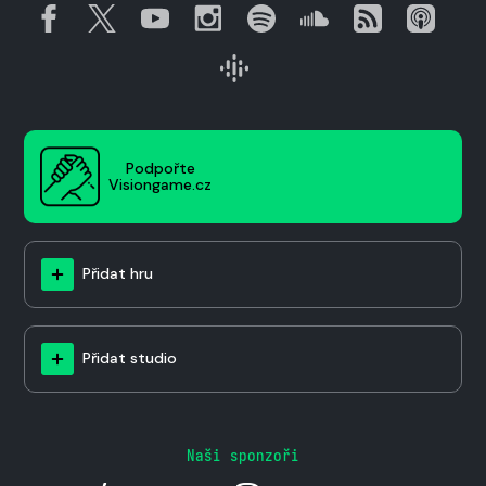
Podpořte
Visiongame.cz
Přidat hru
Přidat studio
Naši sponzoři