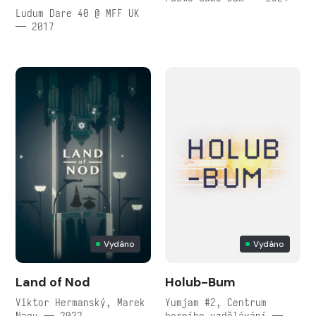
Ludum Dare 40 @ MFF UK
— 2017
Vydáno
Vydáno
Land of Nod
Holub-Bum
Viktor Hermanský, Marek
Yumjam #2, Centrum
Nagy — 2022
herního vzdělávání —