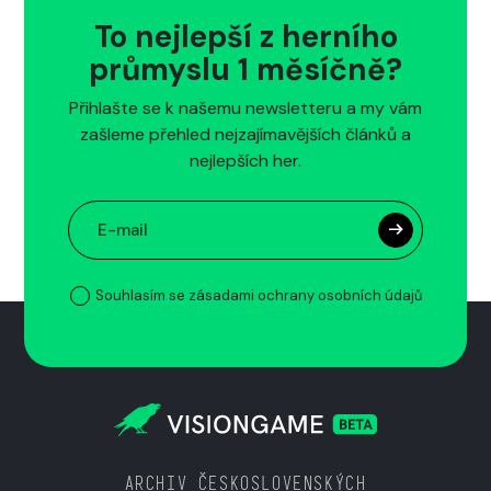
To nejlepší z herního
průmyslu 1 měsíčně?
Přihlašte se k našemu newsletteru a my vám
zašleme přehled nejzajímavějších článků a
nejlepších her.
Souhlasím se zásadami ochrany osobních údajů
ARCHIV ČESKOSLOVENSKÝCH