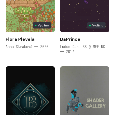
Vydáno
Vydáno
Flora Plevela
DaPrince
Anna Straková — 2020
Ludum Dare 38 @ MFF UK
— 2017