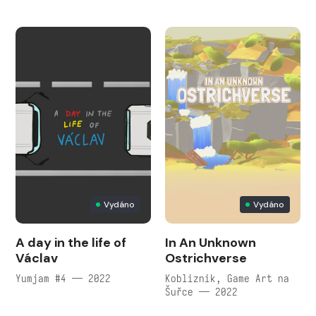
Vydáno
Vydáno
A day in the life of
In An Unknown
Václav
Ostrichverse
Yumjam #4 — 2022
Kobliznik, Game Art na
Šuřce — 2022