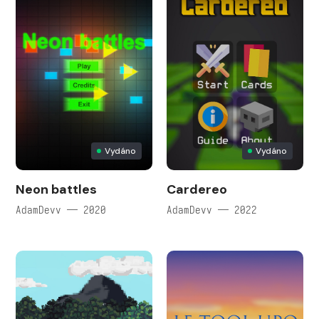
Vydáno
Vydáno
Neon battles
Cardereo
AdamDevv — 2020
AdamDevv — 2022