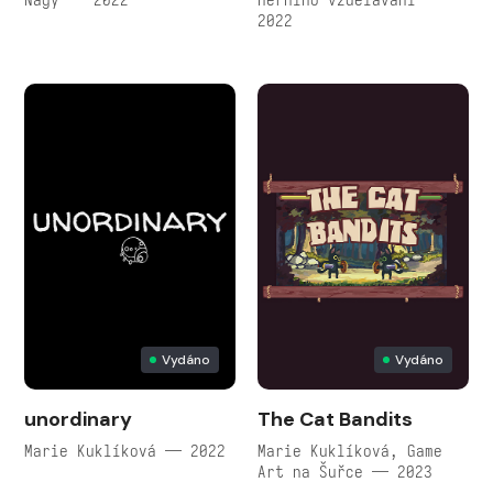
2022
Vydáno
Vydáno
unordinary
The Cat Bandits
Marie Kuklíková — 2022
Marie Kuklíková, Game
Art na Šuřce — 2023