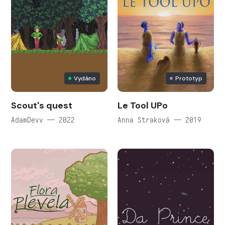
Vydáno
Prototyp
Scout's quest
Le Tool UPo
AdamDevv — 2022
Anna Straková — 2019