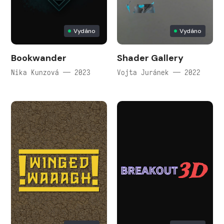
Vydáno
Vydáno
Bookwander
Shader Gallery
Nika Kunzová — 2023
Vojta Juránek — 2022