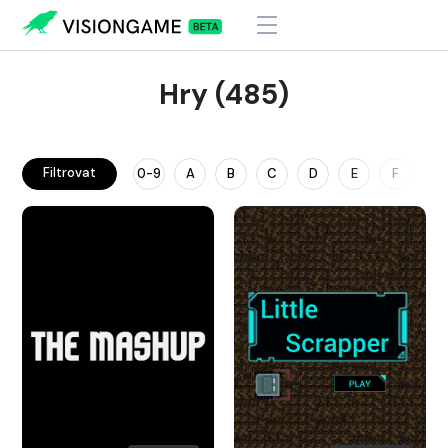
Hry (485)
Filtrovat
0-9
A
B
C
D
E
F
G