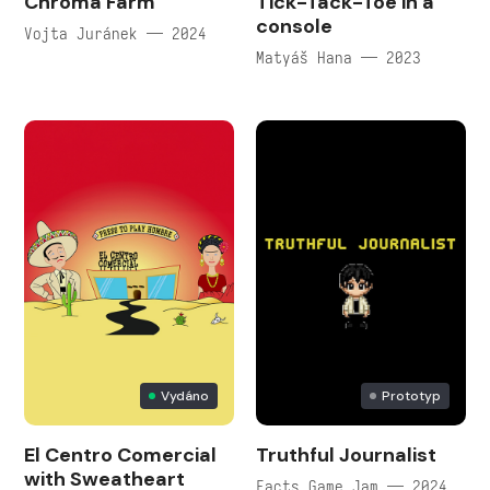
Chroma Farm
Tick-Tack-Toe in a
console
Vojta Juránek — 2024
Matyáš Hana — 2023
Vydáno
Prototyp
El Centro Comercial
Truthful Journalist
with Sweatheart
Facts Game Jam — 2024