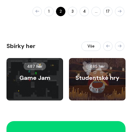
1
2
3
4
17
…
Sbírky her
Vše
487 her
485 her
Game Jam
Studentské hry