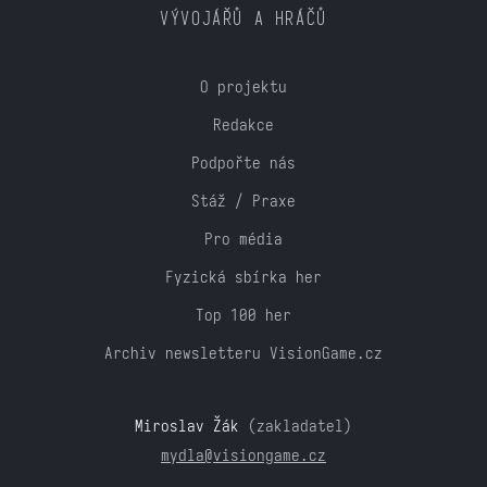
VÝVOJÁŘŮ A HRÁČŮ
O projektu
Redakce
Podpořte nás
Stáž / Praxe
Pro média
Fyzická sbírka her
Top 100 her
Archiv newsletteru VisionGame.cz
Miroslav Žák
(zakladatel)
mydla@visiongame.cz