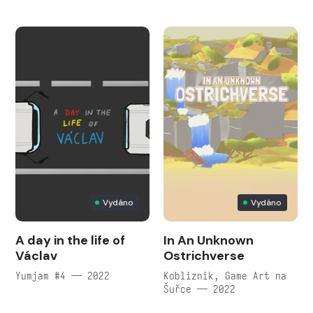
Vydáno
Vydáno
A day in the life of
In An Unknown
Václav
Ostrichverse
Yumjam #4 — 2022
Kobliznik, Game Art na
Šuřce — 2022