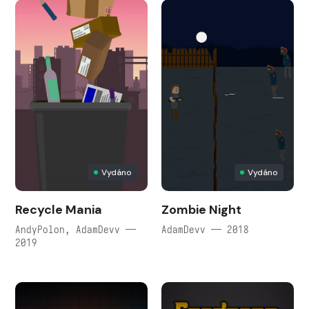
Vydáno
Vydáno
Recycle Mania
Zombie Night
AndyPolon, AdamDevv —
AdamDevv — 2018
2019