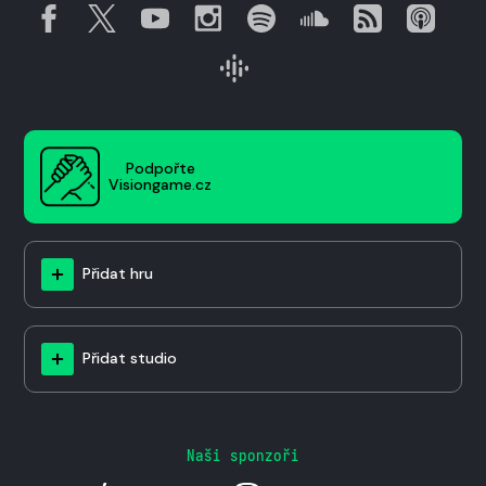
Podpořte
Visiongame.cz
Přidat hru
Přidat studio
Naši sponzoři