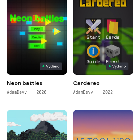
Vydáno
Vydáno
Neon battles
Cardereo
AdamDevv — 2020
AdamDevv — 2022