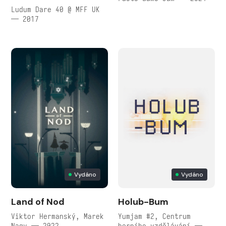
Ludum Dare 40 @ MFF UK
— 2017
Vydáno
Vydáno
Land of Nod
Holub-Bum
Viktor Hermanský, Marek
Yumjam #2, Centrum
Nagy — 2022
herního vzdělávání —