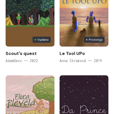
Vydáno
Prototyp
Scout's quest
Le Tool UPo
AdamDevv — 2022
Anna Straková — 2019