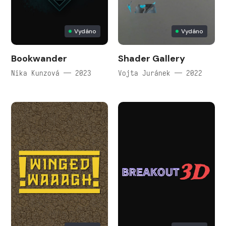
Vydáno
Vydáno
Bookwander
Shader Gallery
Nika Kunzová — 2023
Vojta Juránek — 2022