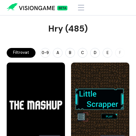
Hry (485)
Filtrovat
0-9
A
B
C
D
E
F
G