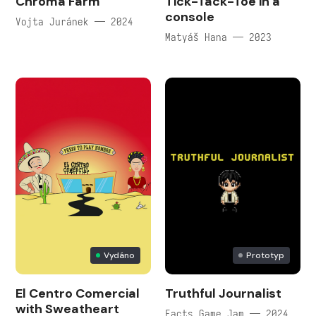
Chroma Farm
Tick-Tack-Toe in a
console
Vojta Juránek — 2024
Matyáš Hana — 2023
Vydáno
Prototyp
El Centro Comercial
Truthful Journalist
with Sweatheart
Facts Game Jam — 2024