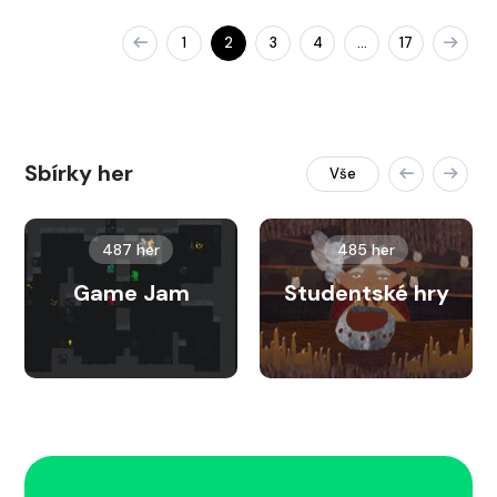
1
2
3
4
17
…
Sbírky her
Vše
487 her
485 her
Game Jam
Studentské hry