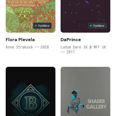
Vydáno
Vydáno
Flora Plevela
DaPrince
Anna Straková — 2020
Ludum Dare 38 @ MFF UK
— 2017