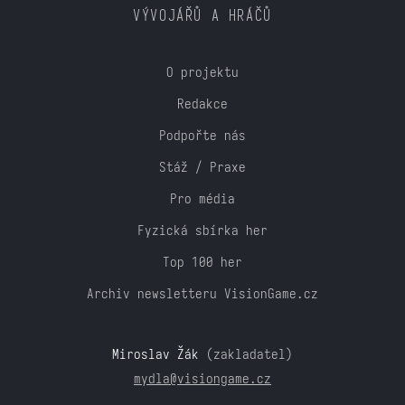
VÝVOJÁŘŮ A HRÁČŮ
O projektu
Redakce
Podpořte nás
Stáž / Praxe
Pro média
Fyzická sbírka her
Top 100 her
Archiv newsletteru VisionGame.cz
Miroslav Žák
(zakladatel)
mydla@visiongame.cz