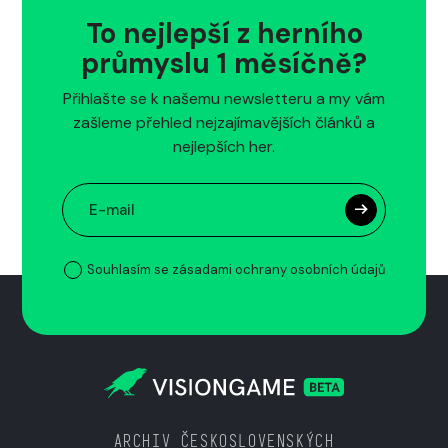
To nejlepší z herního
průmyslu 1 měsíčně?
Přihlašte se k našemu newsletteru a my vám
zašleme přehled nejzajímavějších článků a
nejlepších her.
Souhlasím se zásadami ochrany osobních údajů
ARCHIV ČESKOSLOVENSKÝCH