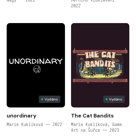
2022
Vydáno
Vydáno
unordinary
The Cat Bandits
Marie Kuklíková — 2022
Marie Kuklíková, Game
Art na Šuřce — 2023