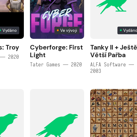
Vydáno
Ve vývoji
Vydán
: Troy
Cyberforge: First
Tanky II + Ješt
Light
Větší Pařba
 — 2020
Tater Games — 2020
ALFA Software —
2003