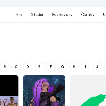
Hry
Studia
Rozhovory
Články
U
B
C
D
E
F
G
H
I
J