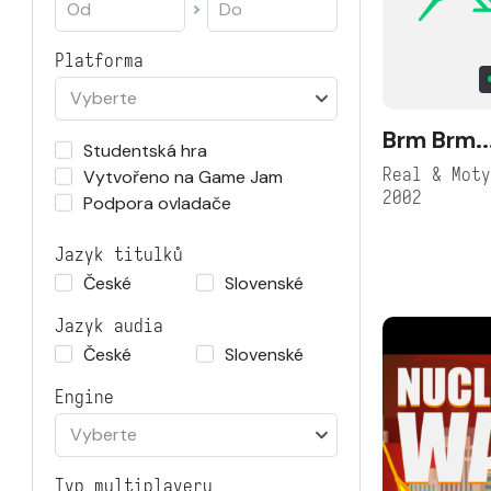
Platforma
Vyberte
Brm Brm..
Studentská hra
Real & Mot
Vytvořeno na Game Jam
2002
Podpora ovladače
Jazyk titulků
České
Slovenské
Jazyk audia
České
Slovenské
Engine
Vyberte
Typ multiplayeru