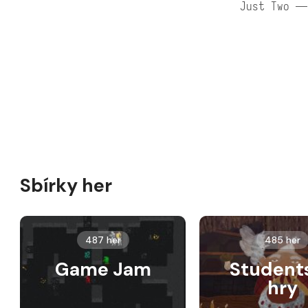
Just Two —
Sbírky her
487 her
485 her
Game Jam
Student
hry