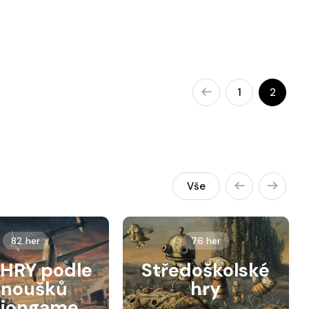
1
2
Vše
82 her
76 her
HRY podle
Středoškolské
anoušků
hry
siongame