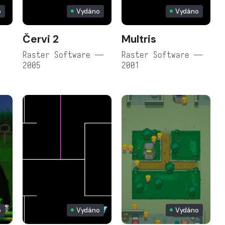
o
Vydáno
Vydáno
Červi 2
Multris
Raster Software —
Raster Software —
2005
2001
o
Vydáno
Vydáno