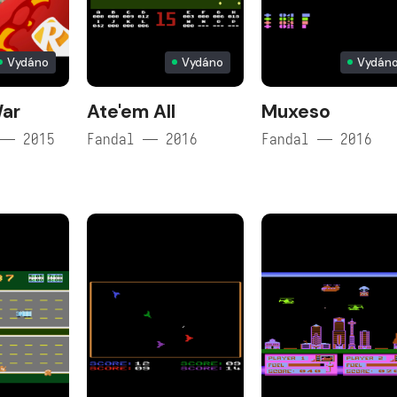
Vydáno
Vydáno
Vydán
War
Ate'em All
Muxeso
 — 2015
Fandal — 2016
Fandal — 2016