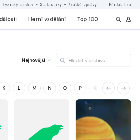
Fyzický archiv
-
Statistiky
-
Krátké zprávy
Přidat hru
dálosti
Herní vzdělání
Top 100
Nejnovější
K
L
M
N
O
P
Q
R
S