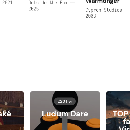
Warmonger
 2021
Outside the Fox —
2025
Cypron Studios —
2003
223 her
ské
Ludum Dare
TOP 
f
Vi