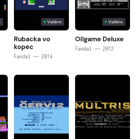
o
Vydáno
Vydáno
Rubacka vo
Oilgame Deluxe
kopec
Fandal — 2012
Fandal — 2014