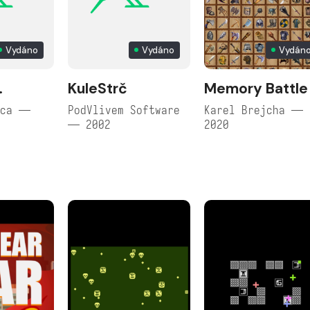
Vydáno
Vydáno
Vydán
.
KuleStrč
Memory Battle
yca —
PodVlivem Software
Karel Brejcha —
— 2002
2020