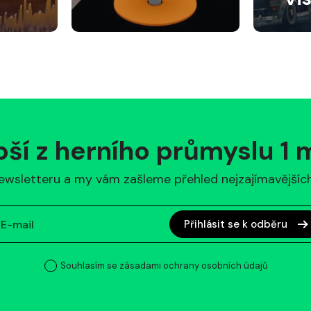
pší z herního průmyslu 1
ewsletteru a my vám zašleme přehled nejzajímavějších 
Přihlásit se k odběru
Souhlasím se zásadami ochrany osobních údajů