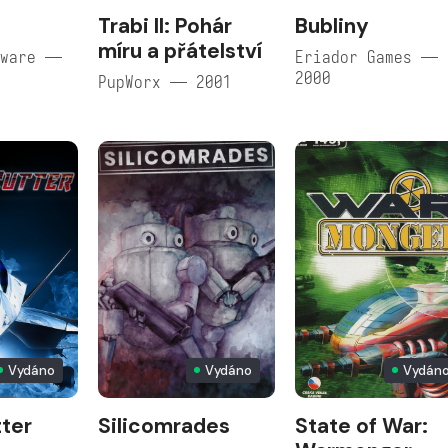
Trabi II: Pohár
Bubliny
míru a přátelství
tware —
Eriador Games —
2000
PupWorx — 2001
Vydáno
Vydáno
Vydán
ter
Silicomrades
State of War: