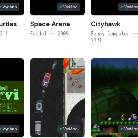
Vydáno
Vydáno
Vydán
rtles
Space Arena
Cityhawk
011
Fandal — 2009
Funny Computer —
1991
Vydáno
Vydáno
Vydán