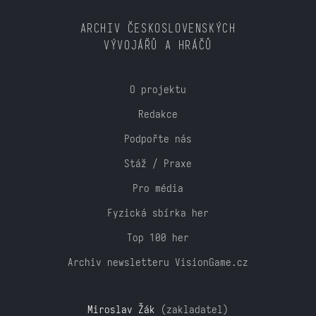
ARCHIV ČESKOSLOVENSKÝCH
VÝVOJÁŘŮ A HRÁČŮ
O projektu
Redakce
Podpořte nás
Stáž / Praxe
Pro média
Fyzická sbírka her
Top 100 her
Archiv newsletteru VisionGame.cz
Miroslav Žák
(zakladatel)