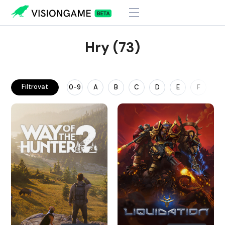
Hry (73)
Filtrovat
0-9
A
B
C
D
E
F
G