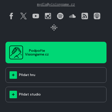
mydla@visiongame.cz
Podpořte
Visiongame.cz
Přidat hru
Přidat studio