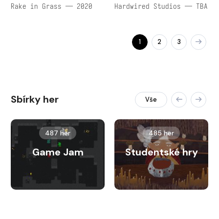
Rake in Grass — 2020
Hardwired Studios — TBA
1
2
3
Sbírky her
Vše
487 her
485 her
Game Jam
Studentské hry