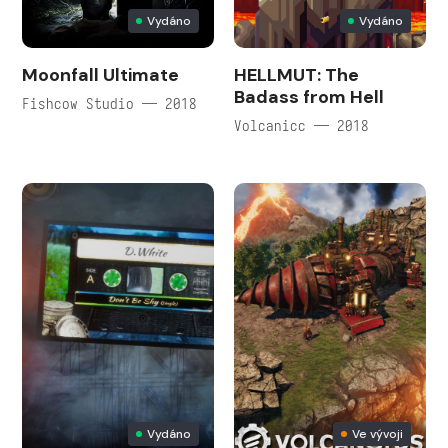
Vydáno
Vydáno
Moonfall Ultimate
HELLMUT: The
Badass from Hell
Fishcow Studio — 2018
Volcanicc — 2018
Vydáno
Ve vývoji