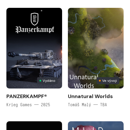
Vydáno
Ve vývoji
PANZERKAMPF®
Unnatural Worlds
Krieg Games — 2025
Tomáš Malý — TBA