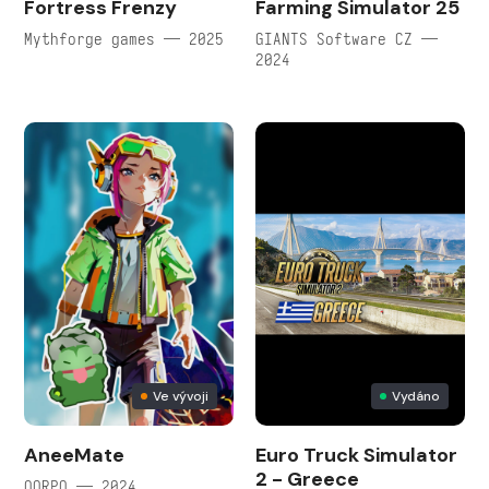
Fortress Frenzy
Farming Simulator 25
Mythforge games — 2025
GIANTS Software CZ —
2024
Ve vývoji
Vydáno
AneeMate
Euro Truck Simulator
2 - Greece
QORPO — 2024