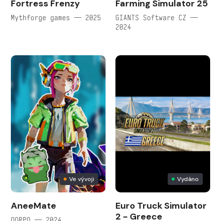
Fortress Frenzy
Farming Simulator 25
Mythforge games — 2025
GIANTS Software CZ —
2024
Ve vývoji
Vydáno
AneeMate
Euro Truck Simulator
2 - Greece
QORPO — 2024