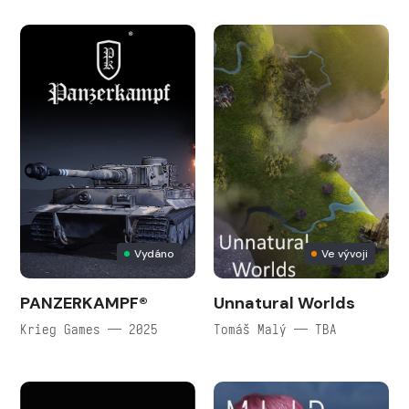
Vydáno
Ve vývoji
PANZERKAMPF®
Unnatural Worlds
Krieg Games — 2025
Tomáš Malý — TBA