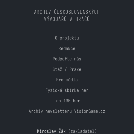
ARCHIV ČESKOSLOVENSKÝCH
VÝVOJÁŘŮ A HRÁČŮ
O projektu
Redakce
Podpořte nás
Stáž / Praxe
Pro média
Fyzická sbírka her
Top 100 her
Archiv newsletteru VisionGame.cz
Miroslav Žák
(zakladatel)