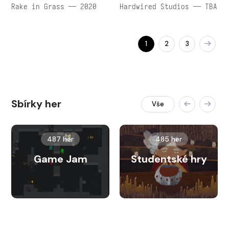
Rake in Grass — 2020
Hardwired Studios — TBA
1
2
3
Sbírky her
Vše
487 her
485 her
Game Jam
Studentské hry