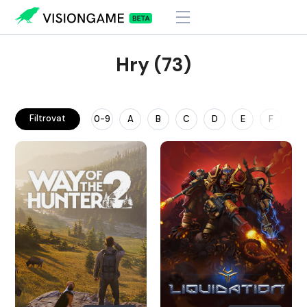
Hry (73)
Filtrovat
0-9
A
B
C
D
E
F
G