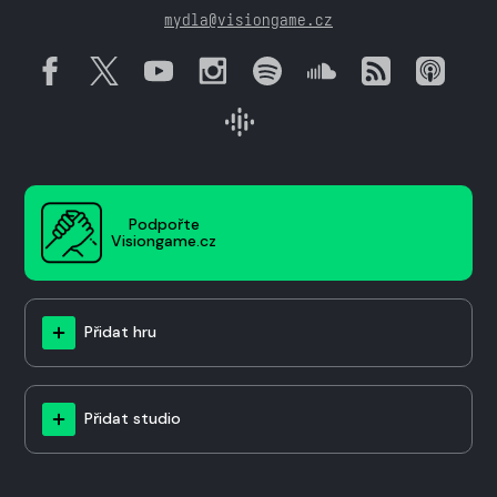
mydla@visiongame.cz
Podpořte
Visiongame.cz
Přidat hru
Přidat studio