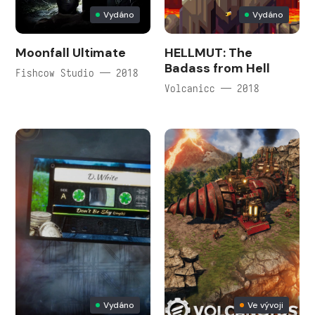
Vydáno
Vydáno
Moonfall Ultimate
HELLMUT: The
Badass from Hell
Fishcow Studio — 2018
Volcanicc — 2018
Vydáno
Ve vývoji