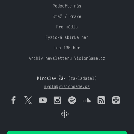
Podpořte nás
Stáž / Praxe
Pro média
Fyzická sbírka her
Top 100 her
Archiv newsletteru VisionGame.cz
Miroslav Žák
(zakladatel)
mydla@visiongame.cz