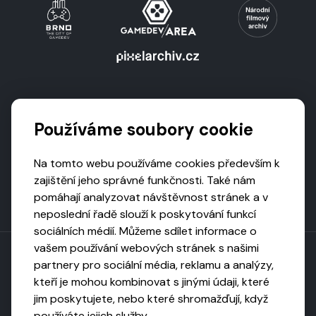
Podporují nás
Používáme soubory cookie
Na tomto webu používáme cookies především k
zajištění jeho správné funkčnosti. Také nám
pomáhají analyzovat návštěvnost stránek a v
neposlední řadě slouží k poskytování funkcí
sociálních médií. Můžeme sdílet informace o
vašem používání webových stránek s našimi
partnery pro sociální média, reklamu a analýzy,
kteří je mohou kombinovat s jinými údaji, které
Toto dílo podléhá licenci CC BY-NC-ND
jim poskytujete, nebo které shromažďují, když
Uveďte původ, neužívejte komerčně, nezpracovávejte.
používáte jejich služby.