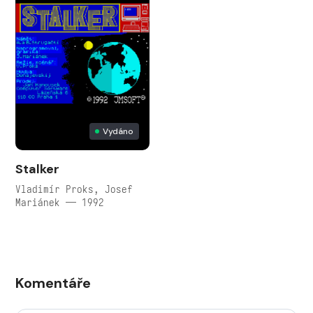
Vydáno
Stalker
Vladimír Proks, Josef
Mariánek — 1992
Komentáře