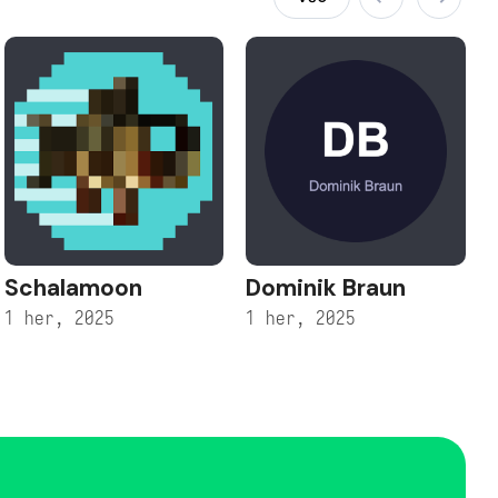
Schalamoon
Dominik Braun
1 her, 2025
1 her, 2025
1