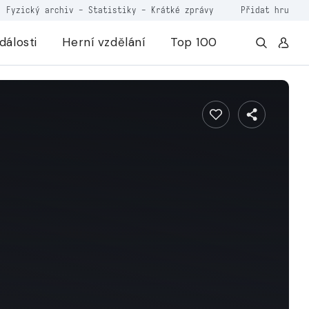
Fyzický archiv
-
Statistiky
-
Krátké zprávy
Přidat hru
dálosti
Herní vzdělání
Top 100