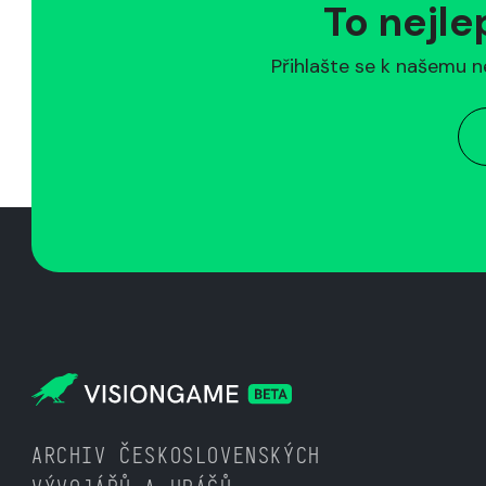
To nejle
Přihlašte se k našemu n
ARCHIV ČESKOSLOVENSKÝCH