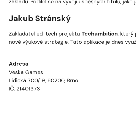
základů. Podílel se na vývoji úspěšných titulů, jako
Jakub Stránský
Zakladatel ed-tech projektu
Techambition
, kter
nové výukové strategie. Tato aplikace je dnes využ
Adresa
Veska Games
Lidická 700/19, 60200, Brno
IČ: 21401373