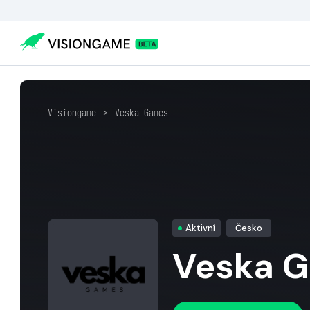
Visiongame
>
Veska Games
Aktivní
Česko
Veska 