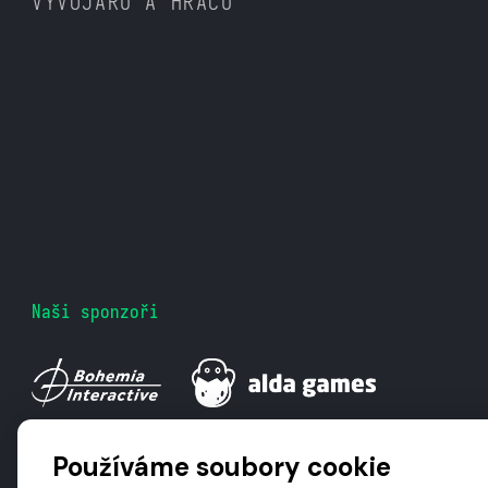
VÝVOJÁŘŮ A HRÁČŮ
Naši sponzoři
Používáme soubory cookie