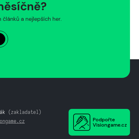
 měsíčně?
článků a nejlepších her.
ák
(zakladatel)
Podpořte
ongame.cz
Visiongame.cz