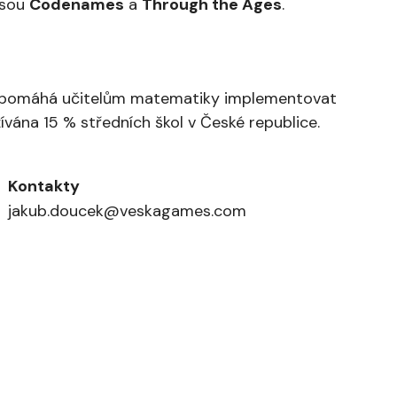
 jsou
Codenames
a
Through the Ages
.
ý pomáhá učitelům matematiky implementovat
ívána 15 % středních škol v České republice.
Kontakty
jakub.doucek@veskagames.com