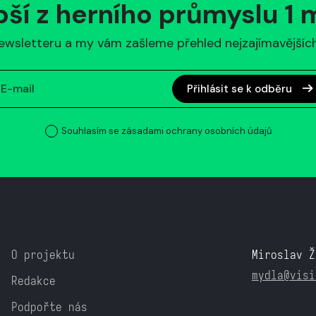
pší z herního průmyslu 1
ewsletteru a my vám zašleme přehled nejzajímavějších 
Přihlásit se k odběru
Souhlasím se zásadami ochrany osobních údajů
O projektu
Miroslav Ž
mydla@visi
Redakce
Podpořte nás