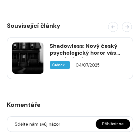
Související články
Shadowless: Nový český
psychologický horor vás
zavede do domu, ze
- 04/07/2025
Článek
kterého není úniku
Komentáře
Sdělte nám svůj názor
Přihlásit se