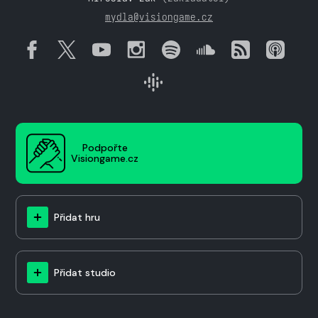
mydla@visiongame.cz
Podpořte
Visiongame.cz
Přidat hru
Přidat studio