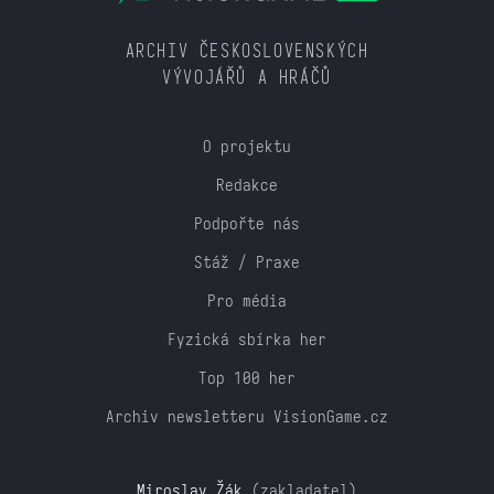
ARCHIV ČESKOSLOVENSKÝCH
VÝVOJÁŘŮ A HRÁČŮ
O projektu
Redakce
Podpořte nás
Stáž / Praxe
Pro média
Fyzická sbírka her
Top 100 her
Archiv newsletteru VisionGame.cz
Miroslav Žák
(zakladatel)