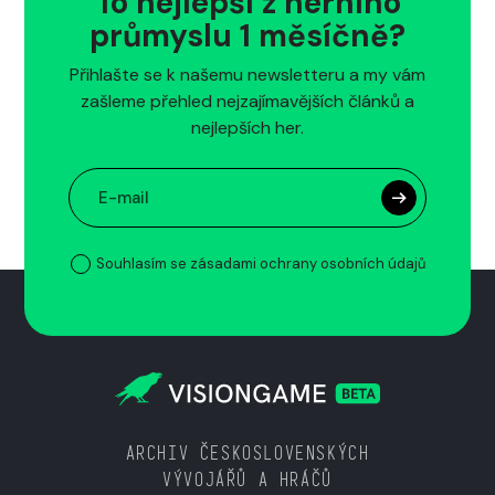
To nejlepší z herního
průmyslu 1 měsíčně?
Přihlašte se k našemu newsletteru a my vám
zašleme přehled nejzajímavějších článků a
nejlepších her.
Souhlasím se zásadami ochrany osobních údajů
ARCHIV ČESKOSLOVENSKÝCH
VÝVOJÁŘŮ A HRÁČŮ