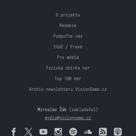
O projektu
Redakce
Podpořte nás
Stáž / Praxe
Pro média
Fyzická sbírka her
Top 100 her
Archiv newsletteru VisionGame.cz
Miroslav Žák
(zakladatel)
mydla@visiongame.cz