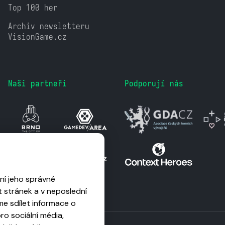
Top 100 her
Archiv newsletteru
VisionGame.cz
Naši partneři
Podporují nás
ní jeho správné
 stránek a v neposlední
me sdílet informace o
o sociální média,