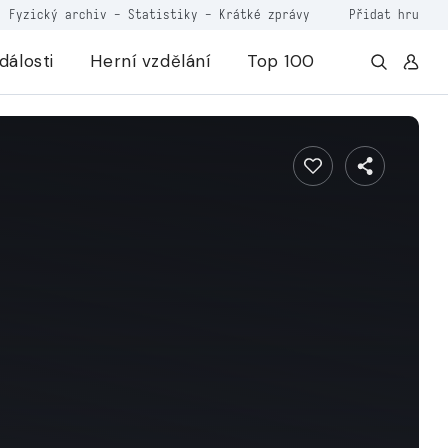
Fyzický archiv
-
Statistiky
-
Krátké zprávy
Přidat hru
dálosti
Herní vzdělání
Top 100