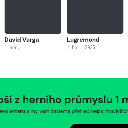
David Varga
Lugremond
1 her,
1 her, 2025
pší z herního průmyslu 1
ewsletteru a my vám zašleme přehled nejzajímavějších 