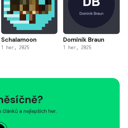
Schalamoon
Dominik Braun
1 her, 2025
1 her, 2025
1
 měsíčně?
článků a nejlepších her.