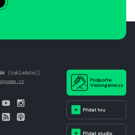
ák
(zakladatel)
Podpořte
ongame.cz
Visiongame.cz
Přidat hru
Přidat studio