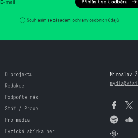
Přihlásit se k odběru
Souhlasím se zásadami ochrany osobních údajů
O projektu
Miroslav Ž
mydla@visi
Redakce
Podpořte nás
Stáž / Praxe
Pro média
Fyzická sbírka her