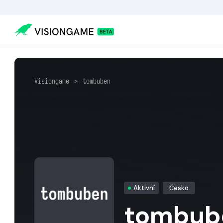
Visiongame
>
tombuben
Aktivní
Česko
tombub