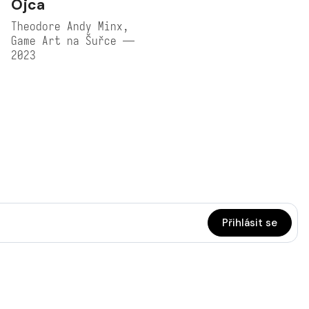
Ojca
Theodore Andy Minx,
Game Art na Šuřce —
2023
Přihlásit se