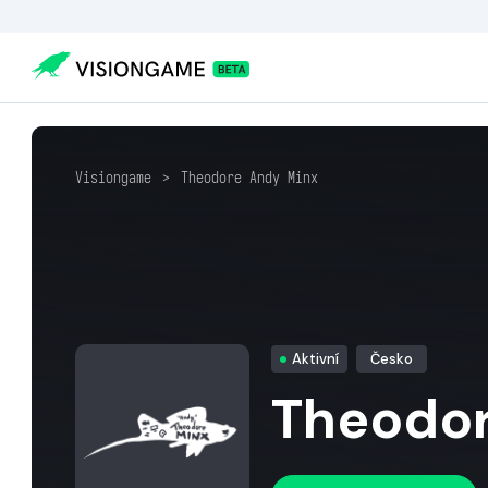
Visiongame
>
Theodore Andy Minx
Aktivní
Česko
Theodor