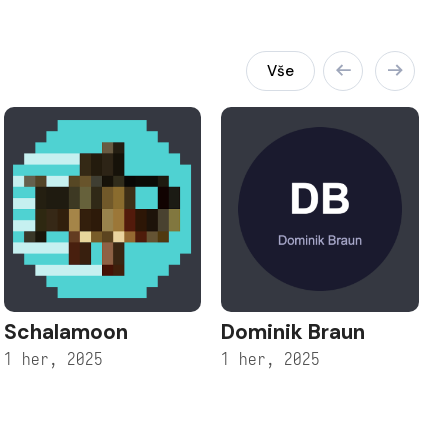
Vše
Schalamoon
Dominik Braun
1 her, 2025
1 her, 2025
1