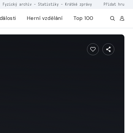
Fyzický archiv
-
Statistiky
-
Krátké zprávy
Přidat hru
dálosti
Herní vzdělání
Top 100