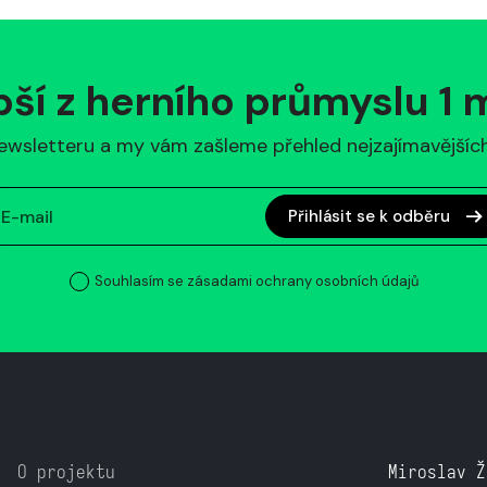
pší z herního průmyslu 1
ewsletteru a my vám zašleme přehled nejzajímavějších 
Přihlásit se k odběru
Souhlasím se zásadami ochrany osobních údajů
O projektu
Miroslav Ž