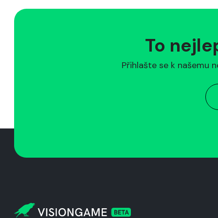
To nejle
Přihlašte se k našemu n