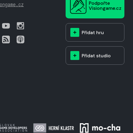
Podpořte
ongame.cz
Visiongame.cz
Přidat hru
Přidat studio