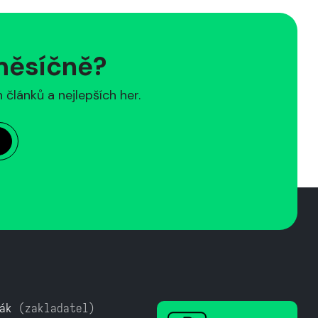
 měsíčně?
článků a nejlepších her.
ák
(zakladatel)