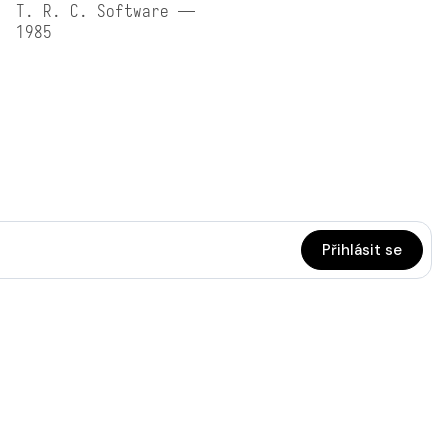
T. R. C. Software —
1985
Přihlásit se