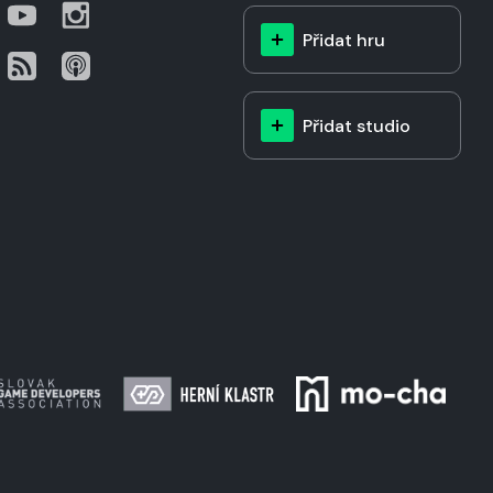
Přidat hru
Přidat studio