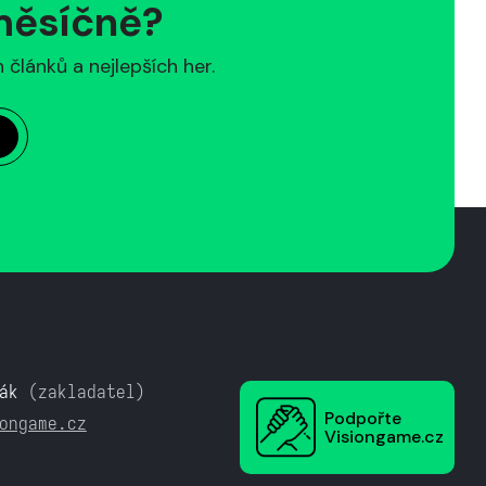
 měsíčně?
článků a nejlepších her.
ák
(zakladatel)
Podpořte
ongame.cz
Visiongame.cz