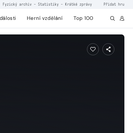
Fyzický archiv
-
Statistiky
-
Krátké zprávy
Přidat hru
dálosti
Herní vzdělání
Top 100