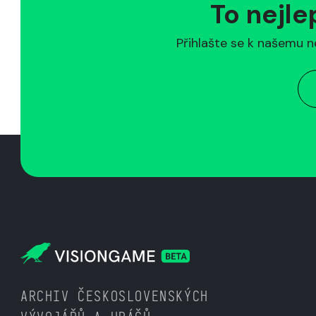
To nejle
Přihlašte se k našemu n
ARCHIV ČESKOSLOVENSKÝCH