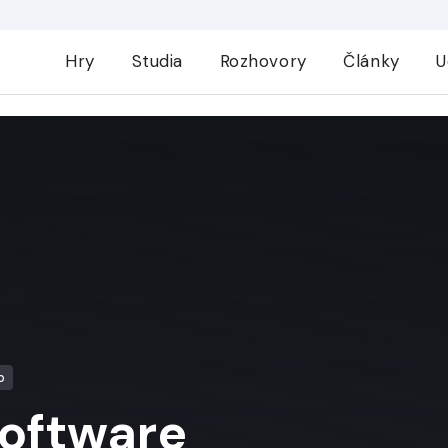
Hry
Studia
Rozhovory
Články
U
o
 Software