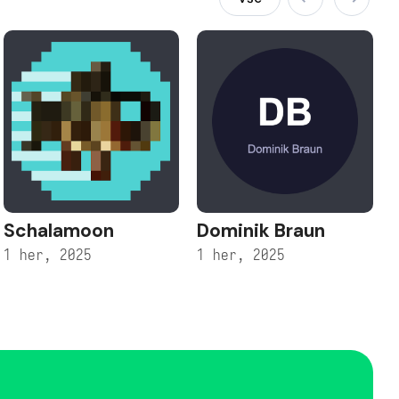
Schalamoon
Dominik Braun
1 her, 2025
1 her, 2025
1