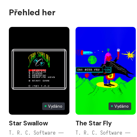
Přehled her
Vydáno
Vydáno
Star Swallow
The Star Fly
T. R. C. Software —
T. R. C. Software —