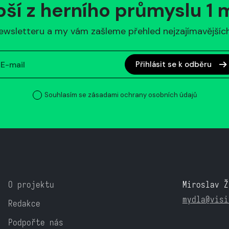
pší z herního průmyslu 1
ewsletteru a my vám zašleme přehled nejzajímavějších 
Přihlásit se k odběru
Souhlasím se zásadami ochrany osobních údajů
O projektu
Miroslav Ž
mydla@visi
Redakce
Podpořte nás