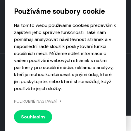
Podporují nás
Používáme soubory cookie
Na tomto webu používáme cookies především k
zajištění jeho správné funkčnosti. Také nám
pomáhají analyzovat návštěvnost stránek a v
neposlední řadě slouží k poskytování funkcí
sociálních médií. Můžeme sdílet informace o
vašem používání webových stránek s našimi
partnery pro sociální média, reklamu a analýzy,
kteří je mohou kombinovat s jinými údaji, které
Toto dílo podléhá licenci CC BY-NC-ND
jim poskytujete, nebo které shromažďují, když
Uveďte původ, neužívejte komerčně, nezpracovávejte.
používáte jejich služby.
Webarchivováno
PODROBNÉ NASTAVENÍ
Národní knihovnou ČR
Design by
Vanda
Souhlasím
© 2026 Visiongame. Všechna práva vyhrazena.
Zásady
ochrany soukromí