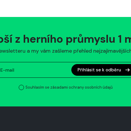
pší z herního průmyslu 1
ewsletteru a my vám zašleme přehled nejzajímavějších 
Přihlásit se k odběru
Souhlasím se zásadami ochrany osobních údajů