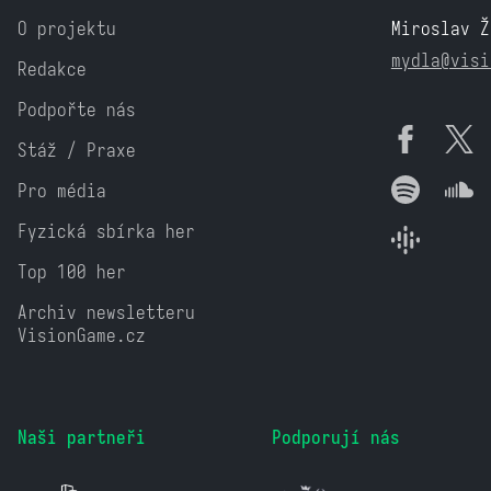
O projektu
Miroslav Ž
mydla@visi
Redakce
Podpořte nás
Stáž / Praxe
Pro média
Fyzická sbírka her
Top 100 her
Archiv newsletteru
VisionGame.cz
Naši partneři
Podporují nás