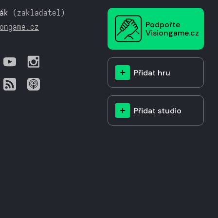
ák
(zakladatel)
Podpořte
ongame.cz
Visiongame.cz
Přidat hru
Přidat studio