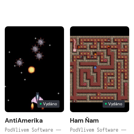
Vydáno
Vydáno
AntiAmerika
Ham Ňam
PodVlivem Software —
PodVlivem Software —