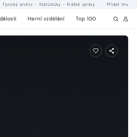
Fyzický archiv
-
Statistiky
-
Krátké zprávy
Přidat hru
dálosti
Herní vzdělání
Top 100