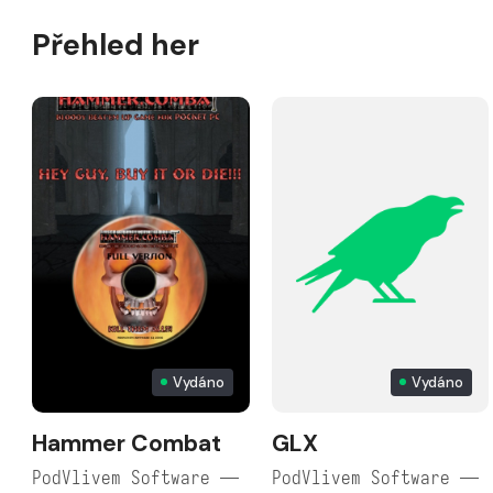
Přehled her
Vydáno
Vydáno
Hammer Combat
GLX
PodVlivem Software —
PodVlivem Software —