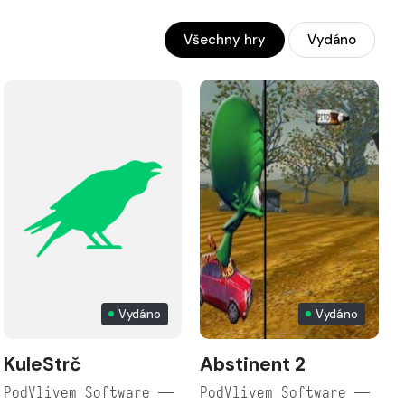
Všechny hry
Vydáno
Vydáno
Vydáno
KuleStrč
Abstinent 2
PodVlivem Software —
PodVlivem Software —