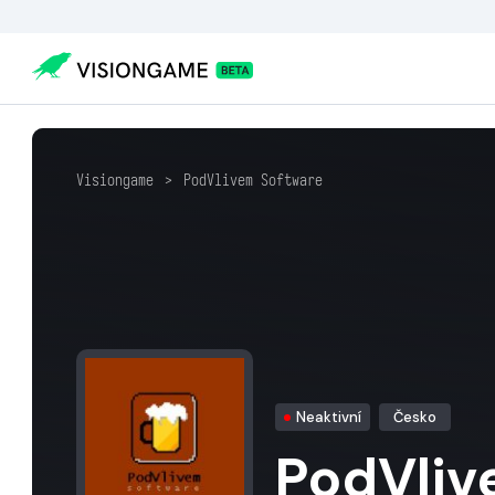
Visiongame
>
PodVlivem Software
Neaktivní
Česko
PodVliv