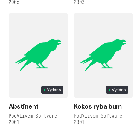
2006
2003
Vydáno
Vydáno
Abstinent
Kokos ryba bum
PodVlivem Software —
PodVlivem Software —
2001
2001