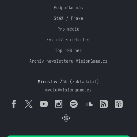
Podpořte nás
Stáž / Praxe
Pro média
Fyzická sbírka her
Top 100 her
Archiv newsletteru VisionGame.cz
Miroslav Žák
(zakladatel)
mydla@visiongame.cz