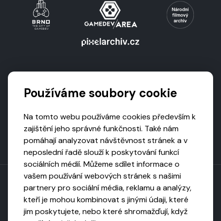
Podporují nás
Používáme soubory cookie
Na tomto webu používáme cookies především k
zajištění jeho správné funkčnosti. Také nám
pomáhají analyzovat návštěvnost stránek a v
neposlední řadě slouží k poskytování funkcí
sociálních médií. Můžeme sdílet informace o
vašem používání webových stránek s našimi
partnery pro sociální média, reklamu a analýzy,
kteří je mohou kombinovat s jinými údaji, které
Toto dílo podléhá licenci CC BY-NC-ND
jim poskytujete, nebo které shromažďují, když
Uveďte původ, neužívejte komerčně, nezpracovávejte.