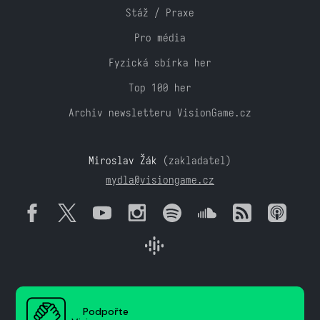
Stáž / Praxe
Pro média
Fyzická sbírka her
Top 100 her
Archiv newsletteru VisionGame.cz
Miroslav Žák
(zakladatel)
mydla@visiongame.cz
Podpořte