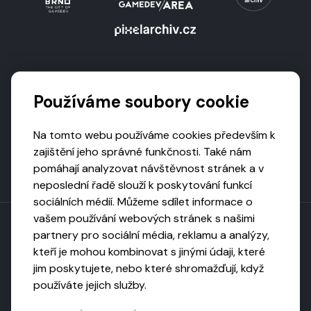
Podporují nás
Používáme soubory cookie
Na tomto webu používáme cookies především k
zajištění jeho správné funkčnosti. Také nám
pomáhají analyzovat návštěvnost stránek a v
neposlední řadě slouží k poskytování funkcí
sociálních médií. Můžeme sdílet informace o
vašem používání webových stránek s našimi
partnery pro sociální média, reklamu a analýzy,
kteří je mohou kombinovat s jinými údaji, které
Toto dílo podléhá licenci CC BY-NC-ND
jim poskytujete, nebo které shromažďují, když
Uveďte původ, neužívejte komerčně, nezpracovávejte.
používáte jejich služby.
Webarchivováno