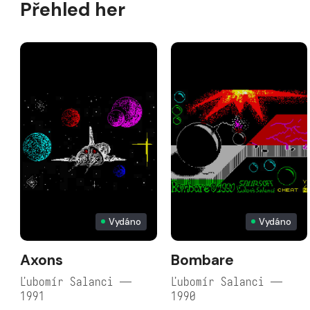
Přehled her
Vydáno
Vydáno
Axons
Bombare
Ľubomír Salanci —
Ľubomír Salanci —
1991
1990