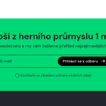
pší z herního průmyslu 1
ewsletteru a my vám zašleme přehled nejzajímavějších 
Přihlásit se k odběru
Souhlasím se zásadami ochrany osobních údajů