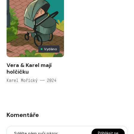
Vydáno
Vera & Karel mají
holčičku
Karel Mořický — 2024
Komentáře
Sdělte nám svůj názor
Přihlásit se