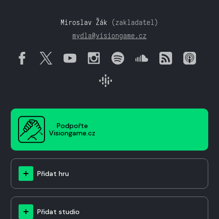
Miroslav Žák
(zakladatel)
mydla@visiongame.cz
Podpořte
Visiongame.cz
Přidat hru
Přidat studio