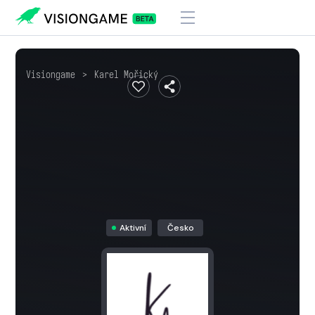
Visiongame
>
Karel Mořický
Aktivní
Česko