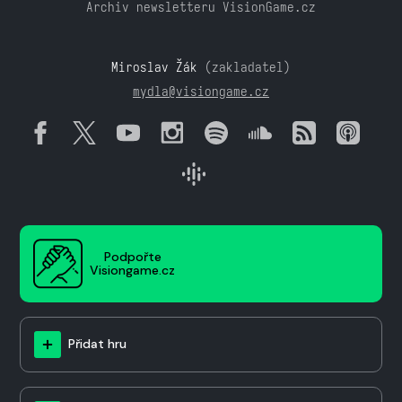
Archiv newsletteru VisionGame.cz
Miroslav Žák
(zakladatel)
mydla@visiongame.cz
Podpořte
Visiongame.cz
Přidat hru