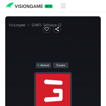
Visiongame
>
GIANTS Software CZ
Aktivní
Česko