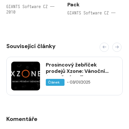
Pack
GIANTS Software CZ —
2010
GIANTS Software CZ —
Související články
Prosincový žebříček
prodejů Xzone: Vánoční
farmaření a příprava na
- 03/01/2025
Článek
návrat do středověku
Komentáře