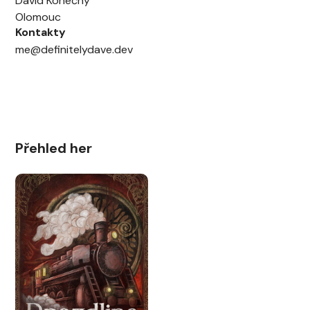
David Konečný
Olomouc
Kontakty
me@definitelydave.dev
Přehled her