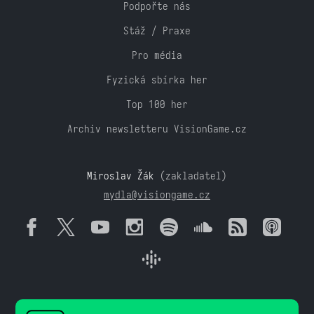
Podpořte nás
Stáž / Praxe
Pro média
Fyzická sbírka her
Top 100 her
Archiv newsletteru VisionGame.cz
Miroslav Žák
(zakladatel)
mydla@visiongame.cz