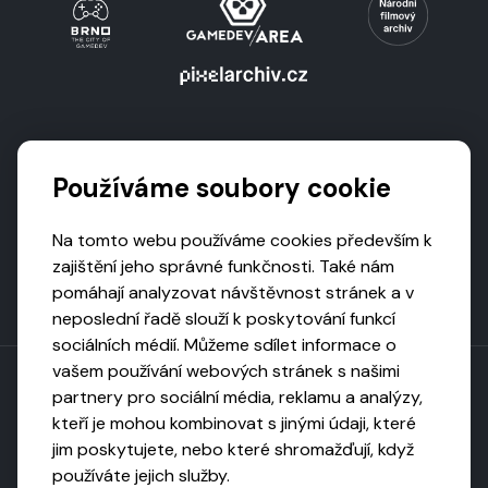
Podporují nás
Používáme soubory cookie
Na tomto webu používáme cookies především k
zajištění jeho správné funkčnosti. Také nám
pomáhají analyzovat návštěvnost stránek a v
neposlední řadě slouží k poskytování funkcí
sociálních médií. Můžeme sdílet informace o
vašem používání webových stránek s našimi
partnery pro sociální média, reklamu a analýzy,
kteří je mohou kombinovat s jinými údaji, které
Toto dílo podléhá licenci CC BY-NC-ND
jim poskytujete, nebo které shromažďují, když
Uveďte původ, neužívejte komerčně, nezpracovávejte.
používáte jejich služby.