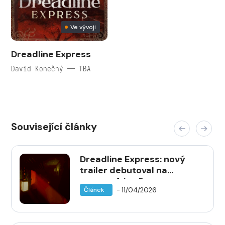
Ve vývoji
Dreadline Express
David Konečný — TBA
Související články
Dreadline Express: nový
trailer debutoval na
Lovecraftian Days
- 11/04/2026
Článek
Showcase 2026