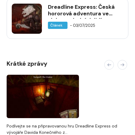
Dreadline Express: Česká
hororová adventura ve
vlaku posledních lidí
- 03/07/2025
Článek
odhaluje nový trailer
Krátké zprávy
Podívejte se na připravovanou hru Dreadline Express od
vývojáře Davida Konečného z...