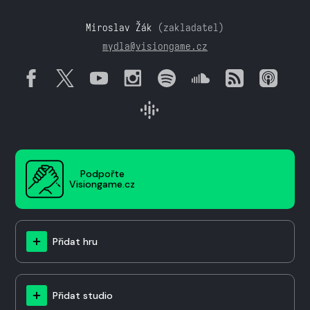
Miroslav Žák
(zakladatel)
mydla@visiongame.cz
Podpořte
Visiongame.cz
Přidat hru
Přidat studio