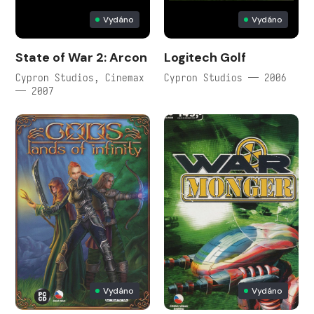
Vydáno
Vydáno
State of War 2: Arcon
Logitech Golf
Cypron Studios, Cinemax
Cypron Studios — 2006
— 2007
Vydáno
Vydáno