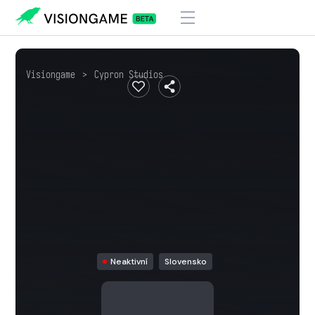
Visiongame
>
Cypron Studios
Neaktivní
Slovensko