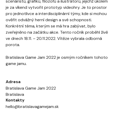
scenáristů, grafiků, filozofů a ilustrátorů, jejichž úkolem
je za víkend vytvořit prototyp videohry. Je to prostor
pro jednotlivce a interdisciplinární týmy, kde si mohou
ověřit odvážný herní design a své schopnosti.
Konkrétní téma, kterým se má hra zabývat, bylo
zveřejněno na začátku akce. Tento ročník proběhl živě
ve dnech 18.11. – 20.11.2022. Vítěze vybrala odborná
porota.
Bratislava Game Jam 2022 je osmým ročníkem tohoto
game jamu.
Adresa
Bratislava Game Jam 2022
Bratislava
Kontakty
hello@bratislavagamejam.sk