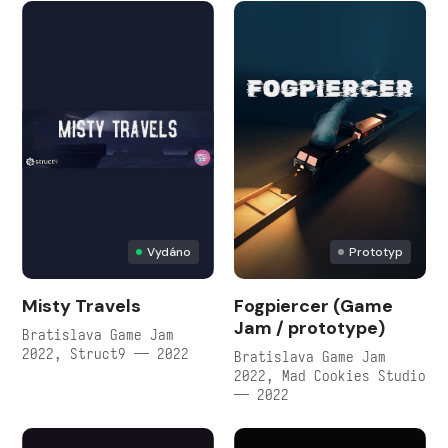
Vydáno
Prototyp
Misty Travels
Fogpiercer (Game
Jam / prototype)
Bratislava Game Jam
2022, Struct9 — 2022
Bratislava Game Jam
2022, Mad Cookies Studio
— 2022