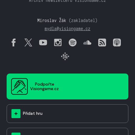
Archiv newsletteru VisionGame.cz
Miroslav Žák
(zakladatel)
mydla@visiongame.cz
Podpořte
Visiongame.cz
Přidat hru