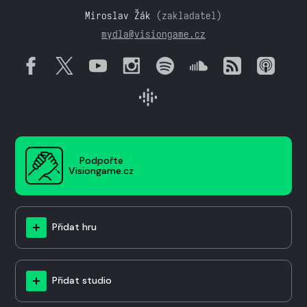
Miroslav Žák
(zakladatel)
mydla@visiongame.cz
Podpořte
Visiongame.cz
Přidat hru
Přidat studio