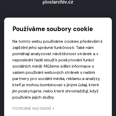
Podporují nás
Používáme soubory cookie
Na tomto webu používáme cookies především k
zajištění jeho správné funkčnosti. Také nám
pomáhají analyzovat návštěvnost stránek a v
neposlední řadě slouží k poskytování funkcí
sociálních médií. Můžeme sdílet informace o
vašem používání webových stránek s našimi
partnery pro sociální média, reklamu a analýzy,
kteří je mohou kombinovat s jinými údaji, které
Toto dílo podléhá licenci CC BY-NC-ND
jim poskytujete, nebo které shromažďují, když
Uveďte původ, neužívejte komerčně, nezpracovávejte.
používáte jejich služby.
Webarchivováno
PODROBNÉ NASTAVENÍ
Národní knihovnou ČR
Design by
Vanda