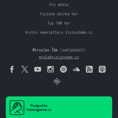
Pro média
Fyzická sbírka her
Top 100 her
Archiv newsletteru VisionGame.cz
Miroslav Žák
(zakladatel)
mydla@visiongame.cz
Podpořte
Visiongame.cz