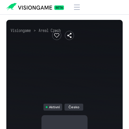
Visiongame
>
Areal Czech
Aktivní
Česko