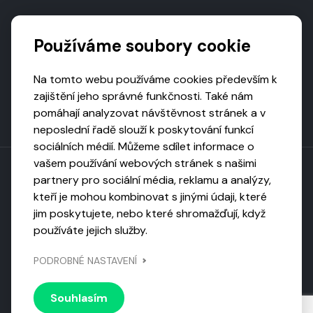
Podporují nás
Používáme soubory cookie
Na tomto webu používáme cookies především k
zajištění jeho správné funkčnosti. Také nám
pomáhají analyzovat návštěvnost stránek a v
neposlední řadě slouží k poskytování funkcí
sociálních médií. Můžeme sdílet informace o
vašem používání webových stránek s našimi
partnery pro sociální média, reklamu a analýzy,
kteří je mohou kombinovat s jinými údaji, které
Toto dílo podléhá licenci CC BY-NC-ND
jim poskytujete, nebo které shromažďují, když
Uveďte původ, neužívejte komerčně, nezpracovávejte.
používáte jejich služby.
Webarchivováno
PODROBNÉ NASTAVENÍ
Národní knihovnou ČR
Design by
Vanda
Souhlasím
© 2026 Visiongame. Všechna práva vyhrazena.
Zásady