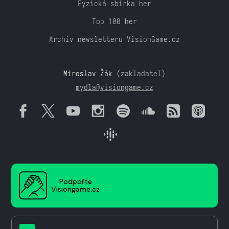
Fyzická sbírka her
Top 100 her
Archiv newsletteru VisionGame.cz
Miroslav Žák
(zakladatel)
mydla@visiongame.cz
Podpořte
Visiongame.cz