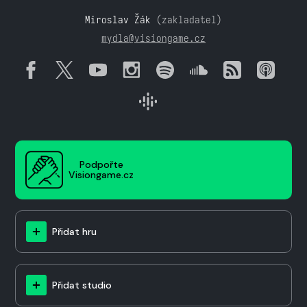
Miroslav Žák
(zakladatel)
mydla@visiongame.cz
Podpořte
Visiongame.cz
Přidat hru
Přidat studio