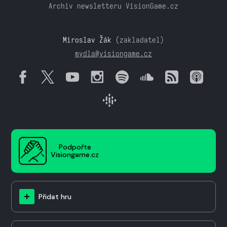
Archiv newsletteru VisionGame.cz
Miroslav Žák
(zakladatel)
mydla@visiongame.cz
Podpořte
Visiongame.cz
Přidat hru