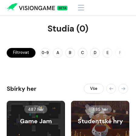
Studia (0)
Filtrovat
0-9
A
B
C
D
E
F
G
Sbírky her
Vše
487 her
485 her
Game Jam
Studentské hry