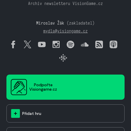
Archiv newsletteru VisionGame.cz
Miroslav Žák
(zakladatel)
mydla@visiongame.cz
Podpořte
Visiongame.cz
Přidat hru