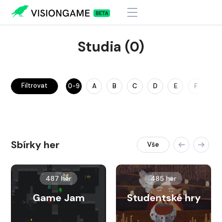
Studia (0)
Filtrovat
0-9
A
B
C
D
E
F
G
Sbírky her
Vše
487 her
485 her
Game Jam
Studentské hry