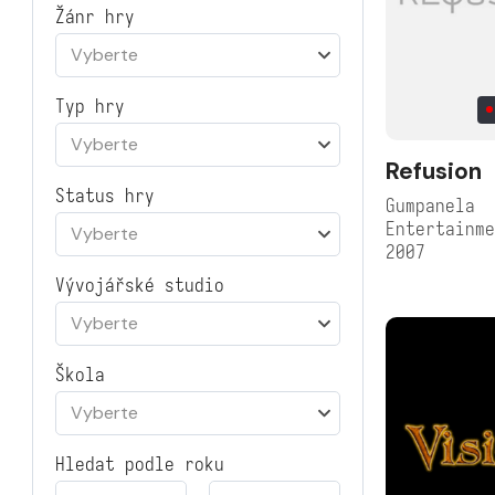
Žánr hry
Vyberte
Typ hry
Vyberte
Refusion
Status hry
Gumpanela
Entertainm
Vyberte
2007
Vývojářské studio
Vyberte
Škola
Vyberte
Hledat podle roku