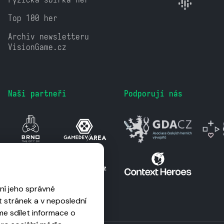
Top 100 her
Archiv newsletteru
VisionGame.cz
Naši partneři
Podporují nás
ní jeho správné
 stránek a v neposlední
me sdílet informace o