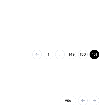
…
1
149
150
151
Vše