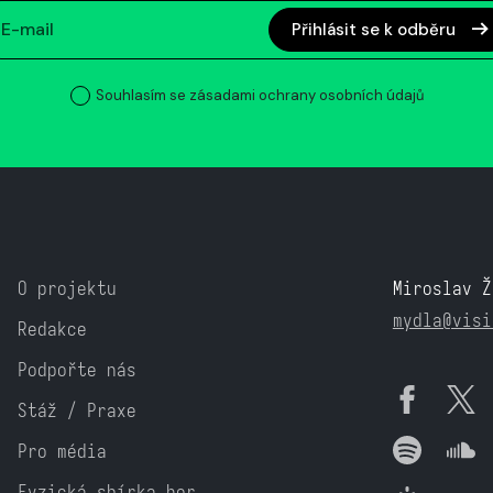
Přihlásit se k odběru
Souhlasím se zásadami ochrany osobních údajů
O projektu
Miroslav Ž
mydla@visi
Redakce
Podpořte nás
Stáž / Praxe
Pro média
Fyzická sbírka her