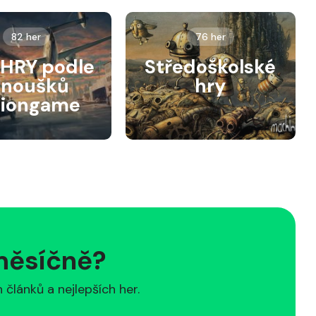
82 her
76 her
HRY podle
Středoškolské
anoušků
hry
siongame
 měsíčně?
článků a nejlepších her.