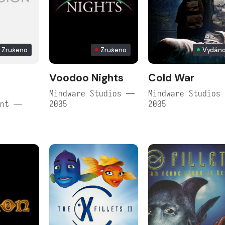
Zrušeno
Zrušeno
Vydán
Voodoo Nights
Cold War
Mindware Studios —
Mindware Studios
ent —
2005
2005