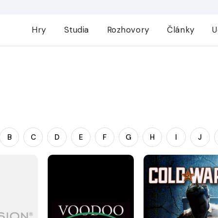
Hry
Studia
Rozhovory
Články
U
B
C
D
E
F
G
H
I
J