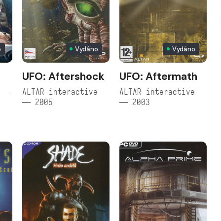
o
Vydáno
Vydáno
UFO: Aftershock
UFO: Aftermath
 —
ALTAR interactive
ALTAR interactive
— 2005
— 2003