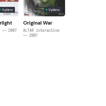
Vydáno
Vydáno
rlight
Original War
s — 2007
ALTAR interactive
— 2001