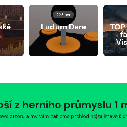
223 her
ské
Ludum Dare
TOP 
f
Vi
pší z herního průmyslu 1
ewsletteru a my vám zašleme přehled nejzajímavějších 