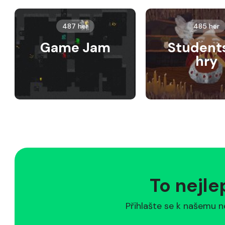
487 her
485 her
Game Jam
Student
hry
To nejle
Přihlašte se k našemu n