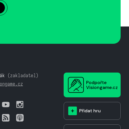
ák
(zakladatel)
Podpořte
ongame.cz
Visiongame.cz
Přidat hru