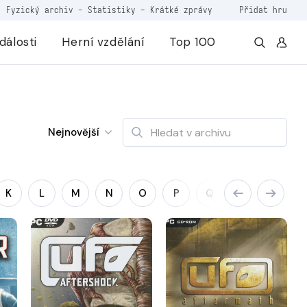
Fyzický archiv
-
Statistiky
-
Krátké zprávy
Přidat hru
dálosti
Herní vzdělání
Top 100
Nejnovější
K
L
M
N
O
P
Q
R
S