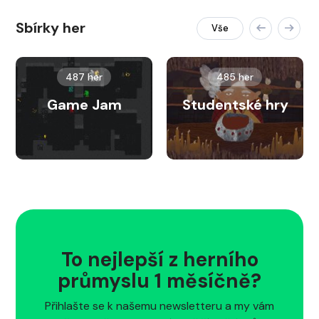
Sbírky her
Vše
487 her
485 her
Game Jam
Studentské hry
To nejlepší z herního
průmyslu 1 měsíčně?
Přihlašte se k našemu newsletteru a my vám