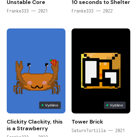
Unstable Core
10 seconds to Shelter
Franke333 — 2021
Franke333 — 2022
Vydáno
Vydáno
Clickity Clackity, this
Tower Brick
is a Strawberry
SaturnTortilla — 2021