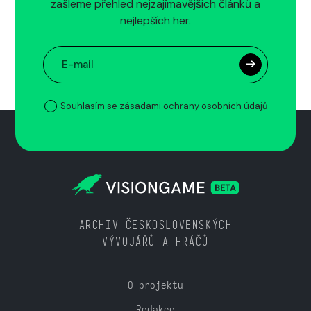
zašleme přehled nejzajímavějších článků a
nejlepších her.
Souhlasím se zásadami ochrany osobních údajů
ARCHIV ČESKOSLOVENSKÝCH
VÝVOJÁŘŮ A HRÁČŮ
O projektu
Redakce