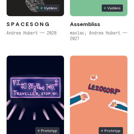
Vydáno
Vydáno
S P A C E S O N G
Assembliss
Andrea Hubert — 2020
mavlac, Andrea Hubert —
2021
Prototyp
Prototyp