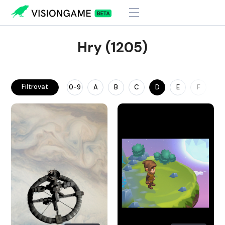
Hry (1205)
Filtrovat
0-9
A
B
C
D
E
F
G