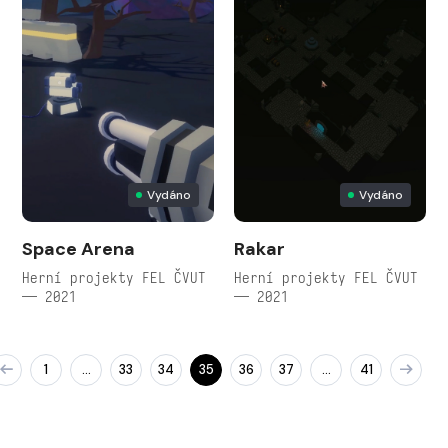
Vydáno
Vydáno
Space Arena
Rakar
Herní projekty FEL ČVUT
Herní projekty FEL ČVUT
— 2021
— 2021
1
33
34
35
36
37
41
…
…