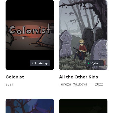
Prototyp
Vydáno
Colonist
All the Other Kids
2021
Tereza Válková — 2022