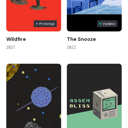
Prototyp
Vydáno
Wildfire
The Snooze
2021
2022