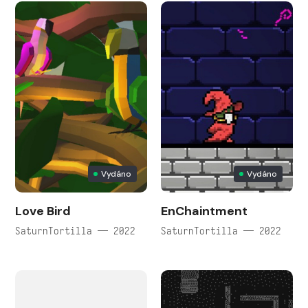
Vydáno
Vydáno
Love Bird
EnChaintment
SaturnTortilla — 2022
SaturnTortilla — 2022