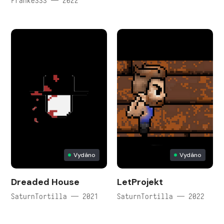
Franke333 — 2022
Vydáno
Vydáno
Dreaded House
LetProjekt
SaturnTortilla — 2021
SaturnTortilla — 2022