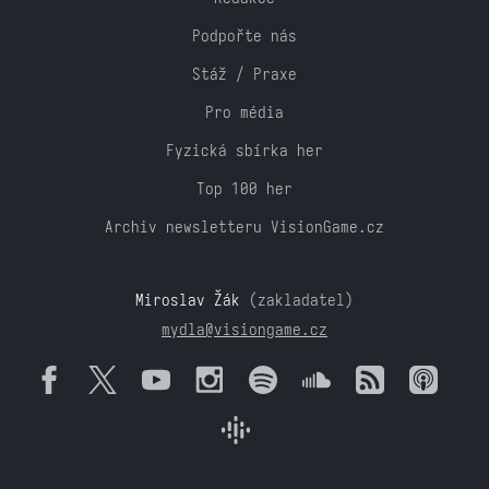
Podpořte nás
Stáž / Praxe
Pro média
Fyzická sbírka her
Top 100 her
Archiv newsletteru VisionGame.cz
Miroslav Žák
(zakladatel)
mydla@visiongame.cz