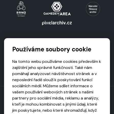
Podporují nás
Používáme soubory cookie
Na tomto webu používáme cookies především k
zajištění jeho správné funkčnosti. Také nám
pomáhají analyzovat návštěvnost stránek a v
neposlední řadě slouží k poskytování funkcí
sociálních médií. Můžeme sdílet informace o
vašem používání webových stránek s našimi
partnery pro sociální média, reklamu a analýzy,
kteří je mohou kombinovat s jinými údaji, které
Toto dílo podléhá licenci CC BY-NC-ND
jim poskytujete, nebo které shromažďují, když
Uveďte původ, neužívejte komerčně, nezpracovávejte.