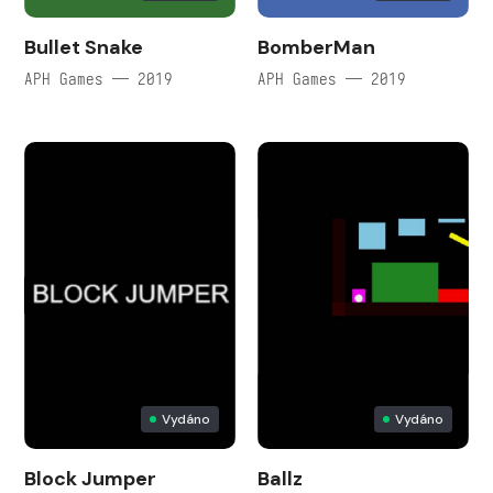
Bullet Snake
BomberMan
APH Games — 2019
APH Games — 2019
Vydáno
Vydáno
Block Jumper
Ballz