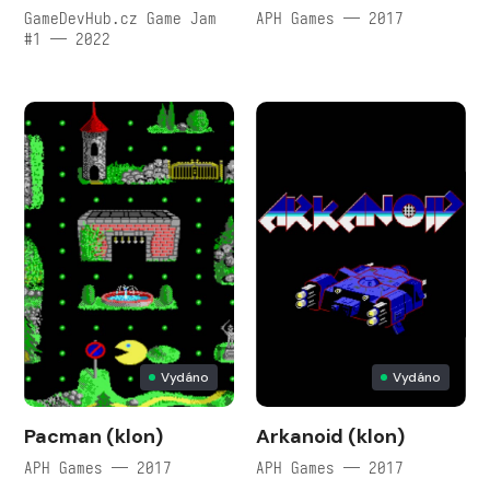
GameDevHub.cz Game Jam
APH Games — 2017
#1 — 2022
Vydáno
Vydáno
Pacman (klon)
Arkanoid (klon)
APH Games — 2017
APH Games — 2017