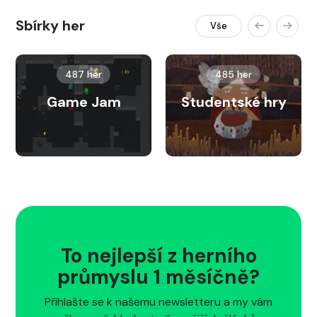
Sbírky her
Vše
487 her
485 her
Game Jam
Studentské hry
To nejlepší z herního
průmyslu 1 měsíčně?
Přihlašte se k našemu newsletteru a my vám