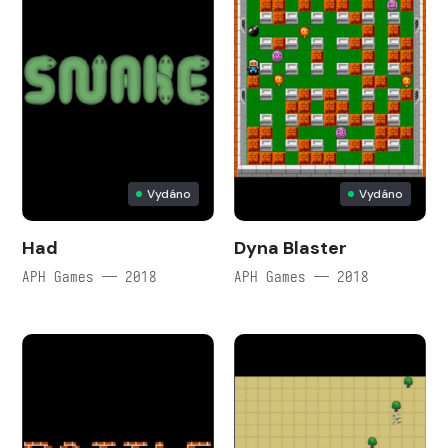
Vydáno
Vydáno
Had
Dyna Blaster
APH Games — 2018
APH Games — 2018