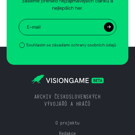
zašleme přehled nejzajímavějších článků a
nejlepších her.
Souhlasím se zásadami ochrany osobních údajů
ARCHIV ČESKOSLOVENSKÝCH
VÝVOJÁŘŮ A HRÁČŮ
O projektu
Redakce