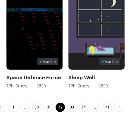
Vydáno
Vydáno
Space Defense Force
Sleep Well
APH Games — 2020
APH Games — 2020
1
30
31
32
33
34
41
…
…