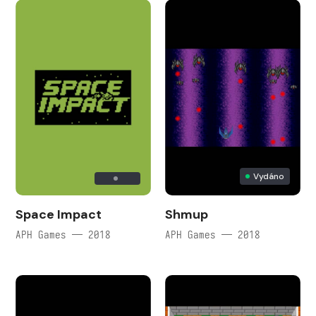
Vydáno
Space Impact
Shmup
APH Games — 2018
APH Games — 2018