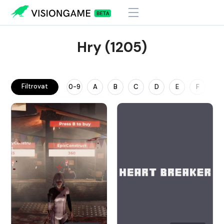
Hry (1205)
Filtrovat
0-9
A
B
C
D
E
F
G