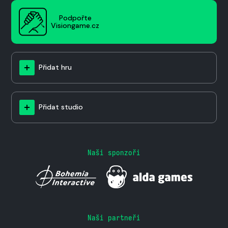
Podpořte
Visiongame.cz
Přidat hru
Přidat studio
Naši sponzoři
Naši partneři