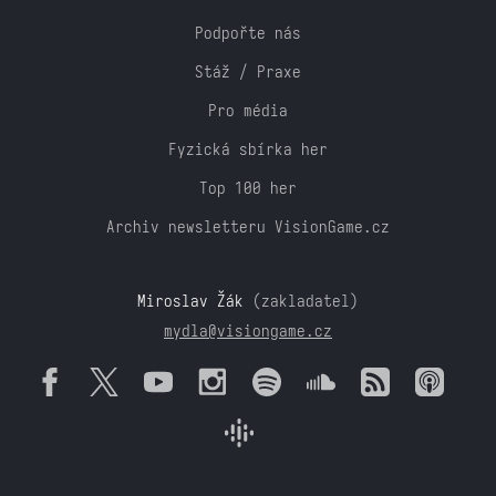
Podpořte nás
Stáž / Praxe
Pro média
Fyzická sbírka her
Top 100 her
Archiv newsletteru VisionGame.cz
Miroslav Žák
(zakladatel)
mydla@visiongame.cz