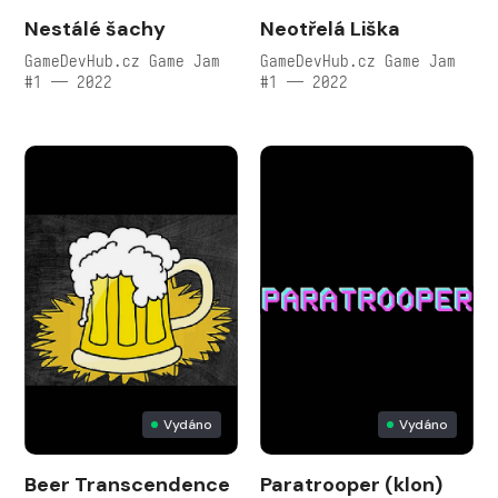
Nestálé šachy
Neotřelá Liška
GameDevHub.cz Game Jam
GameDevHub.cz Game Jam
#1 — 2022
#1 — 2022
Vydáno
Vydáno
Beer Transcendence
Paratrooper (klon)