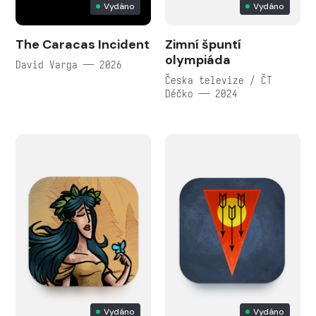
Vydáno
Vydáno
The Caracas Incident
Zimní špuntí
olympiáda
David Varga — 2026
Česka televize / ČT
Déčko — 2024
Vydáno
Vydáno