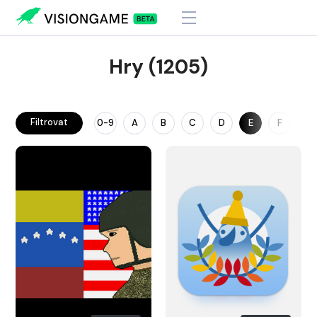
Hry (1205)
Filtrovat
0-9
A
B
C
D
E
F
G