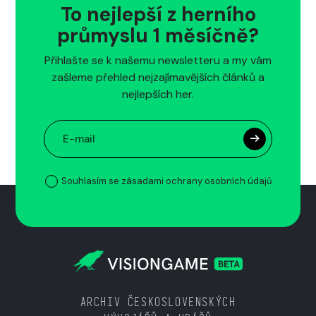
To nejlepší z herního
průmyslu 1 měsíčně?
Přihlašte se k našemu newsletteru a my vám
zašleme přehled nejzajímavějších článků a
nejlepších her.
Souhlasím se zásadami ochrany osobních údajů
ARCHIV ČESKOSLOVENSKÝCH