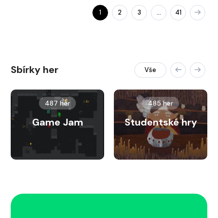
1
2
3
41
…
Sbírky her
Vše
487 her
485 her
Game Jam
Studentské hry