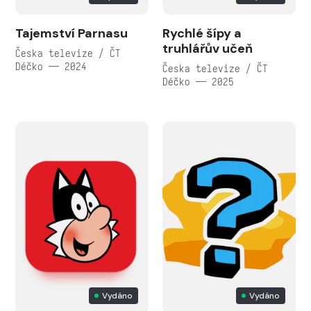
Tajemství Parnasu
Rychlé šípy a
truhlářův učeň
Česka televize / ČT
Déčko — 2024
Česka televize / ČT
Déčko — 2025
Vydáno
Vydáno