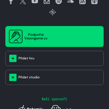
Podpořte
Visiongame.cz
Přidat hru
Přidat studio
Naši sponzoři