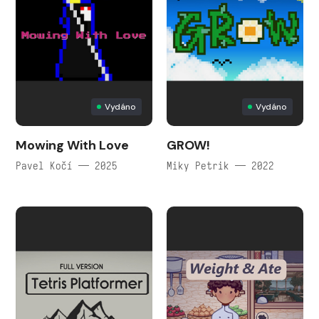
Vydáno
Vydáno
Mowing With Love
GROW!
Pavel Kočí — 2025
Miky Petrik — 2022