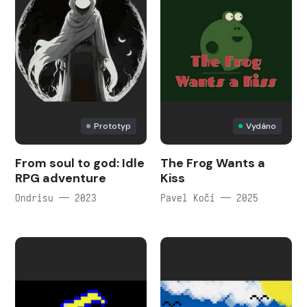
Prototyp
Vydáno
From soul to god: Idle
The Frog Wants a
RPG adventure
Kiss
Ondrisu — 2023
Pavel Kočí — 2025