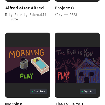
Alfred after Alfred
Project C
Miky Petrik, Zakroutil
KCKy — 2023
— 2024
Vydáno
Vydáno
Morning
The Evil is You