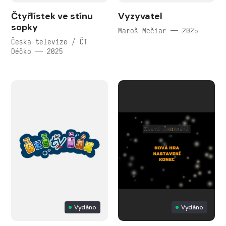
Čtyřlístek ve stínu
Vyzyvatel
sopky
Maroš Mečiar — 2025
Česka televize / ČT
Déčko — 2025
Vydáno
Vydáno