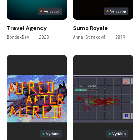
Ve vývoji
Ve vývoji
Travel Agency
Sumo Royale
BordexDev — 2023
Anna Straková — 2019
Vydáno
Vydáno