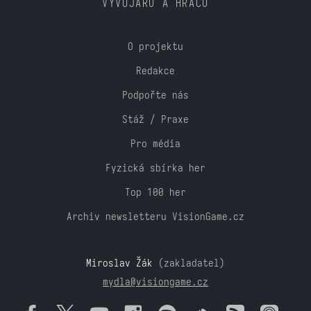
VÝVOJÁŘŮ A HRÁČŮ
O projektu
Redakce
Podpořte nás
Stáž / Praxe
Pro média
Fyzická sbírka her
Top 100 her
Archiv newsletteru VisionGame.cz
Miroslav Žák
(zakladatel)
mydla@visiongame.cz