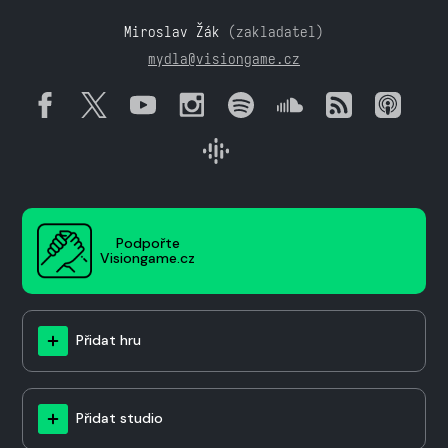
Miroslav Žák
(zakladatel)
mydla@visiongame.cz
Podpořte
Visiongame.cz
Přidat hru
Přidat studio