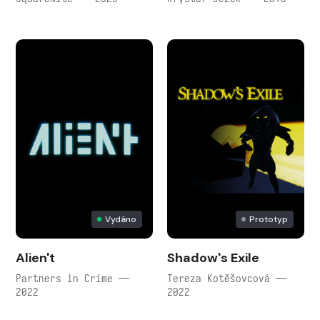
Vydáno
Prototyp
Alien't
Shadow's Exile
Partners in Crime —
Tereza Kotěšovcová —
2022
2022