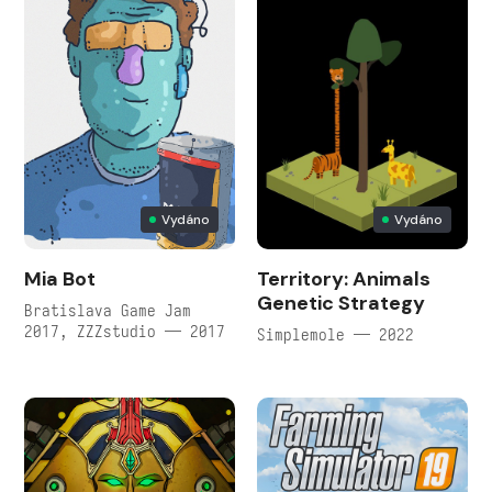
Vydáno
Vydáno
Mia Bot
Territory: Animals
Genetic Strategy
Bratislava Game Jam
2017, ZZZstudio — 2017
Simplemole — 2022