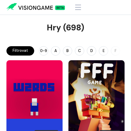
Hry (698)
Filtrovat
0-9
A
B
C
D
E
F
G