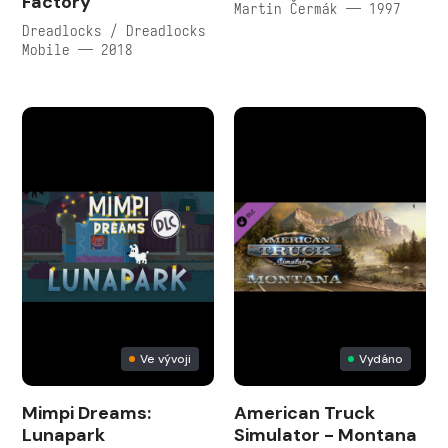
Factory
Martin Čermák — 1997
Dreadlocks / Dreadlocks
Mobile — 2018
Ve vývoji
Vydáno
Mimpi Dreams:
American Truck
Lunapark
Simulator - Montana