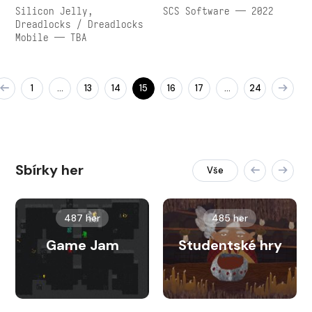
Silicon Jelly,
SCS Software — 2022
Dreadlocks / Dreadlocks
Mobile — TBA
1
13
14
15
16
17
24
…
…
Sbírky her
Vše
487 her
485 her
Game Jam
Studentské hry