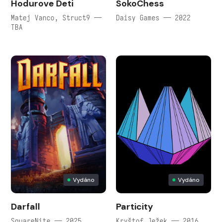
Hodurove Deti
SokoChess
Matej Vanco, Struct9 —
Daisy Games — 2022
TBA
Vydáno
Vydáno
Darfall
Particity
SquareNite — 2025
Kryštof Ježek — 2016