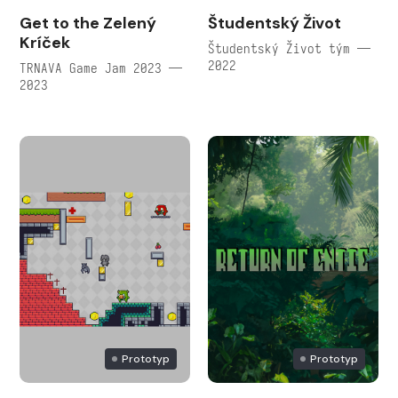
Get to the Zelený
Študentský Život
Kríček
Študentský Život tým —
2022
TRNAVA Game Jam 2023 —
2023
Prototyp
Prototyp