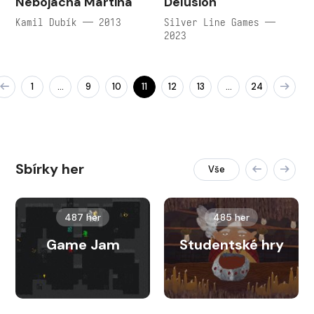
Nebojácna Martina
Delusion
Kamil Dubík — 2013
Silver Line Games —
2023
1
9
10
11
12
13
24
…
…
Sbírky her
Vše
487 her
485 her
Game Jam
Studentské hry