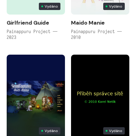
Vydáno
Vydáno
Girlfriend Guide
Maido Manie
Painappuru Project —
Painappuru Project —
2023
2010
Vydáno
Vydáno