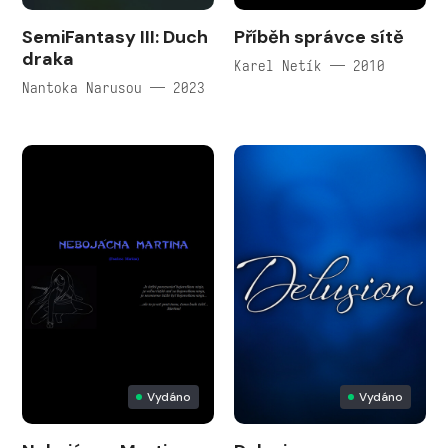
SemiFantasy III: Duch
Příběh správce sítě
draka
Karel Netík — 2010
Nantoka Narusou — 2023
Vydáno
Vydáno