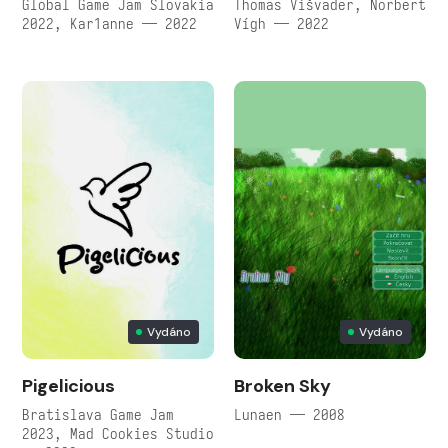
Global Game Jam Slovakia
Thomas Višvader, Norbert
2022, Kar1anne — 2022
Vígh — 2022
Vydáno
Vydáno
Pigelicious
Broken Sky
Bratislava Game Jam
Lunaen — 2008
2023, Mad Cookies Studio