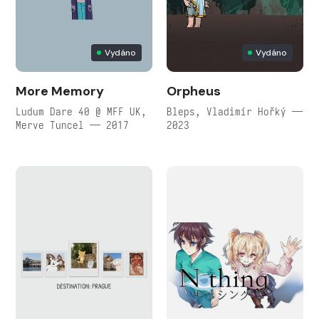
Vydáno
Vydáno
More Memory
Orpheus
Ludum Dare 40 @ MFF UK,
Bleps, Vladimír Hořký —
Merve Tuncel — 2017
2023