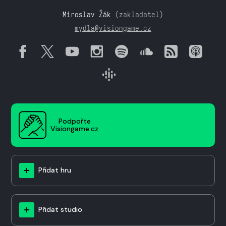
Miroslav Žák
(zakladatel)
mydla@visiongame.cz
Podpořte
Visiongame.cz
Přidat hru
Přidat studio