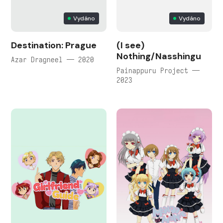
Vydáno
Vydáno
Destination: Prague
(I see)
Nothing/Nasshingu
Azar Dragneel — 2020
Painappuru Project —
2023