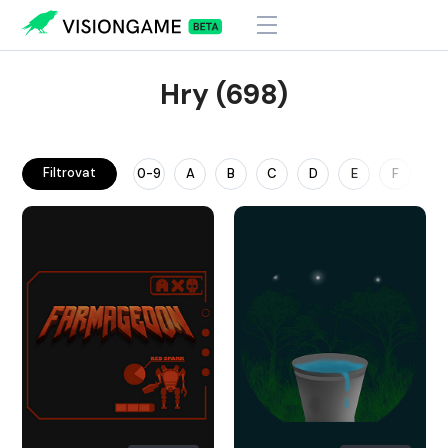
Hry (698)
Filtrovat
0-9
A
B
C
D
E
F
G