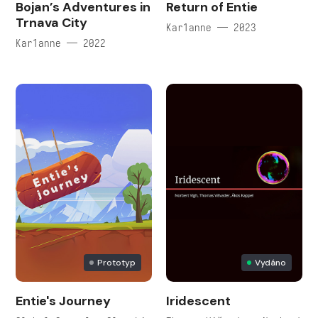
Bojan’s Adventures in
Return of Entie
Trnava City
Kar1anne — 2023
Kar1anne — 2022
Prototyp
Vydáno
Entie's Journey
Iridescent