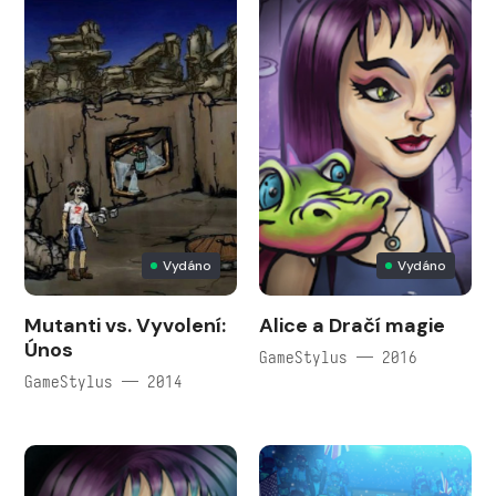
Vydáno
Vydáno
Mutanti vs. Vyvolení:
Alice a Dračí magie
Únos
GameStylus — 2016
GameStylus — 2014