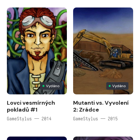
Vydáno
Vydáno
Lovci vesmírných
Mutanti vs. Vyvolení
pokladů #1
2: Zrádce
GameStylus — 2014
GameStylus — 2015