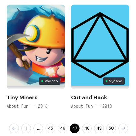
Vydáno
Vydáno
Tiny Miners
Cut and Hack
About Fun — 2016
About Fun — 2013
1
45
46
47
48
49
50
…