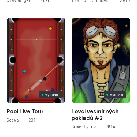
Clayburger — 2020
TINYSOFT, Cuketu — 2015
Vydáno
Vydáno
Pool Live Tour
Lovci vesmírných
pokladů #2
Geewa — 2011
GameStylus — 2014