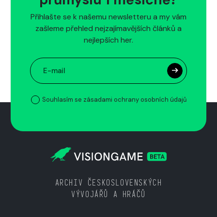
Přihlašte se k našemu newsletteru a my vám
zašleme přehled nejzajímavějších článků a
nejlepších her.
Souhlasím se zásadami ochrany osobních údajů
ARCHIV ČESKOSLOVENSKÝCH
VÝVOJÁŘŮ A HRÁČŮ