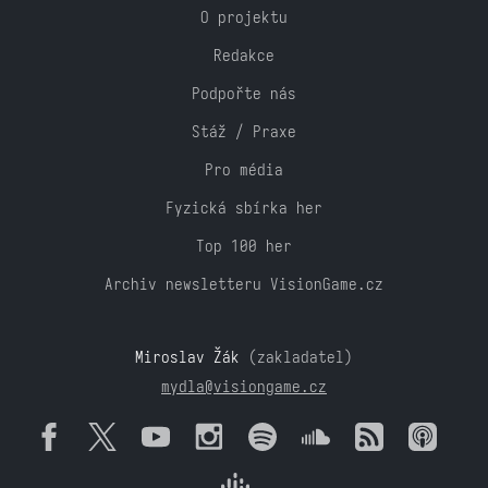
O projektu
Redakce
Podpořte nás
Stáž / Praxe
Pro média
Fyzická sbírka her
Top 100 her
Archiv newsletteru VisionGame.cz
Miroslav Žák
(zakladatel)
mydla@visiongame.cz