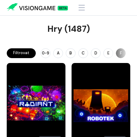
Hry (1487)
Filtrovat
0-9
A
B
C
D
E
F
G