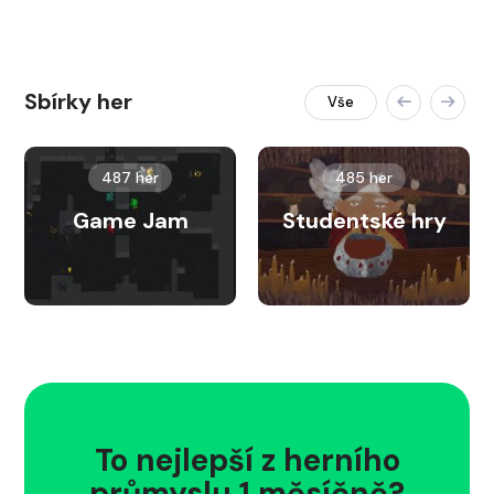
Sbírky her
Vše
487 her
485 her
Game Jam
Studentské hry
To nejlepší z herního
průmyslu 1 měsíčně?