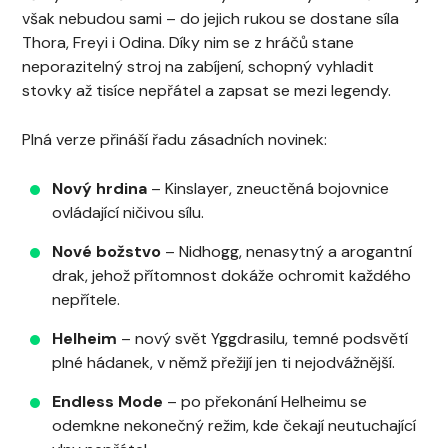
však nebudou sami – do jejich rukou se dostane síla
Thora, Freyi i Odina. Díky nim se z hráčů stane
neporazitelný stroj na zabíjení, schopný vyhladit
stovky až tisíce nepřátel a zapsat se mezi legendy.
Plná verze přináší řadu zásadních novinek:
Nový hrdina
– Kinslayer, zneuctěná bojovnice
ovládající ničivou sílu.
Nové božstvo
– Nidhogg, nenasytný a arogantní
drak, jehož přítomnost dokáže ochromit každého
nepřítele.
Helheim
– nový svět Yggdrasilu, temné podsvětí
plné hádanek, v němž přežijí jen ti nejodvážnější.
Endless Mode
– po překonání Helheimu se
odemkne nekonečný režim, kde čekají neutuchající