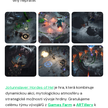
vlny nepřátel.
Jotunnslayer: Hordes of Hel
je hra, která kombinuje
dynamickou akci, mytologickou atmosféru a
strategické možnosti vývoje hrdiny. Gratulujeme
celému týmu vývojářů z
Games Farm
a
ARTillery
k