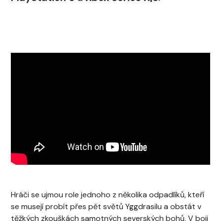
Hráči se ujmou role jednoho z několika odpadlíků, kteří
se musejí probít přes pět světů Yggdrasilu a obstát v
těžkých zkouškách samotných severských bohů. V boji