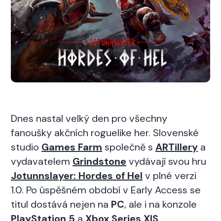
Dnes nastal velký den pro všechny
fanoušky akčních roguelike her. Slovenské
studio
Games Farm
společně s
ARTillery
a
vydavatelem
Grindstone
vydávají svou hru
Jotunnslayer: Hordes of Hel
v plné verzi
1.0. Po úspěšném období v Early Access se
titul dostává nejen na
PC
, ale i na konzole
PlayStation 5
a
Xbox Series X|S
.