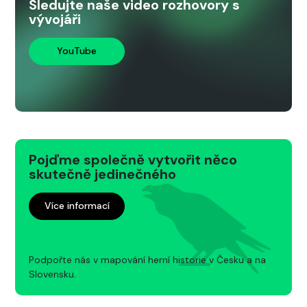
Sledujte naše video rozhovory s
vývojáři
YouTube
Pojďme společně vytvořit něco
skutečně jedinečného
Více informací
Podpořte nás v mapování herní historie v Česku a na
Slovensku.