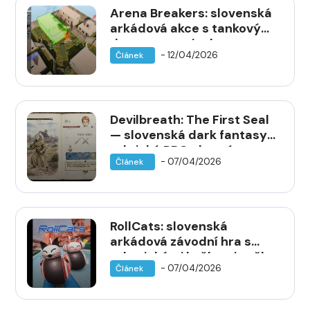
Arena Breakers: slovenská
arkádová akce s tankovými
drony vstupuje do
- 12/04/2026
Článek
předběžného přístupu na
Steamu
Devilbreath: The First Seal
— slovenská dark fantasy
taktická RPG chystá
- 07/04/2026
Článek
vydání na prosinec
RollCats: slovenská
arkádová závodní hra s
robotickými kočkami vyšla
- 07/04/2026
Článek
na Steamu