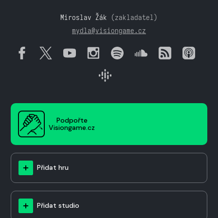
Miroslav Žák
(zakladatel)
mydla@visiongame.cz
Podpořte
Visiongame.cz
Přidat hru
Přidat studio