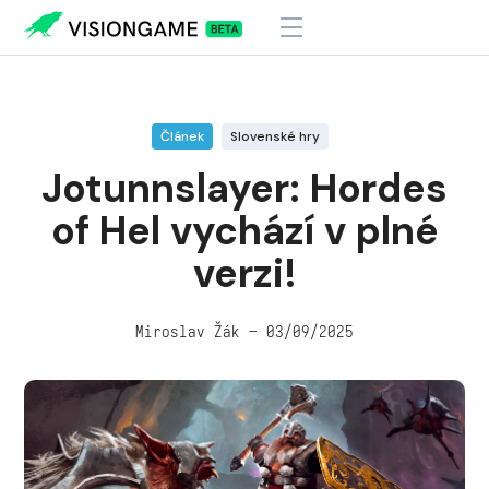
Visiongame
>
Jotunnslayer: Hordes of Hel vychází v plné verzi!
Článek
Slovenské hry
Jotunnslayer: Hordes
of Hel vychází v plné
verzi!
Miroslav Žák – 03/09/2025