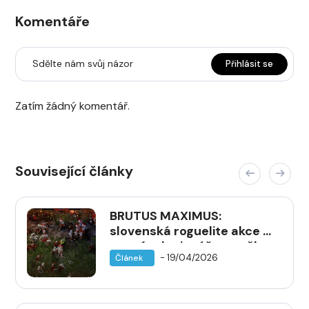
Komentáře
Sdělte nám svůj názor
Přihlásit se
Zatím žádný komentář.
Související články
BRUTUS MAXIMUS:
slovenská roguelite akce s
mrtvým legionářem vyšla v
- 19/04/2026
Článek
plné verzi na Steamu