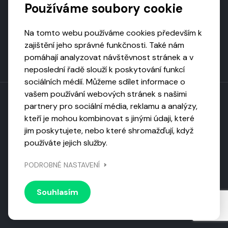
Používáme soubory cookie
Na tomto webu používáme cookies především k
zajištění jeho správné funkčnosti. Také nám
pomáhají analyzovat návštěvnost stránek a v
neposlední řadě slouží k poskytování funkcí
sociálních médií. Můžeme sdílet informace o
vašem používání webových stránek s našimi
partnery pro sociální média, reklamu a analýzy,
kteří je mohou kombinovat s jinými údaji, které
Toto dílo podléhá licenci CC BY-NC-ND
jim poskytujete, nebo které shromažďují, když
Uveďte původ, neužívejte komerčně, nezpracovávejte.
používáte jejich služby.
Webarchivováno
PODROBNÉ NASTAVENÍ
Národní knihovnou ČR
Design by
Vanda
Souhlasím
© 2026 Visiongame. Všechna práva vyhrazena.
Zásady
ochrany soukromí