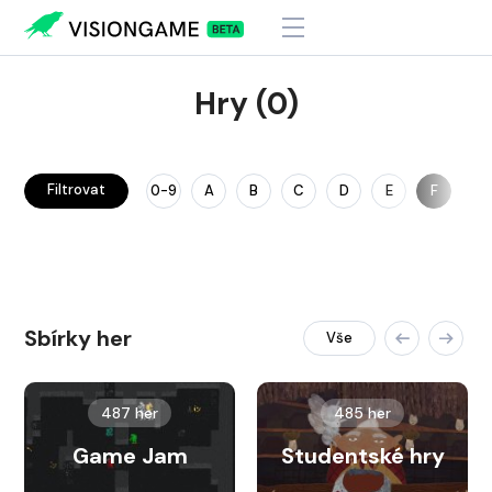
Hry (0)
Filtrovat
0-9
A
B
C
D
E
F
G
Sbírky her
Vše
487 her
485 her
Game Jam
Studentské hry