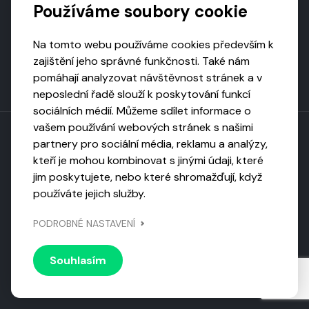
Používáme soubory cookie
Na tomto webu používáme cookies především k
zajištění jeho správné funkčnosti. Také nám
pomáhají analyzovat návštěvnost stránek a v
neposlední řadě slouží k poskytování funkcí
sociálních médií. Můžeme sdílet informace o
vašem používání webových stránek s našimi
partnery pro sociální média, reklamu a analýzy,
kteří je mohou kombinovat s jinými údaji, které
Toto dílo podléhá licenci CC BY-NC-ND
jim poskytujete, nebo které shromažďují, když
Uveďte původ, neužívejte komerčně, nezpracovávejte.
používáte jejich služby.
Webarchivováno
PODROBNÉ NASTAVENÍ
Národní knihovnou ČR
Design by
Vanda
Souhlasím
© 2026 Visiongame. Všechna práva vyhrazena.
Zásady
ochrany soukromí