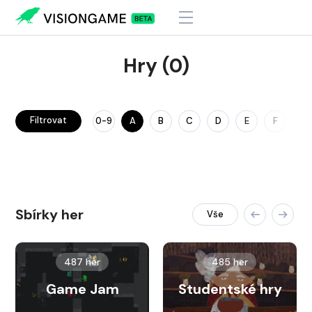
Hry (0)
Filtrovat
0-9
A
B
C
D
E
F
G
Sbírky her
Vše
487 her
485 her
Game Jam
Studentské hry