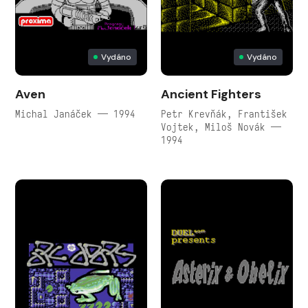
Vydáno
Vydáno
Aven
Ancient Fighters
Michal Janáček — 1994
Petr Krevňák, František
Vojtek, Miloš Novák —
1994