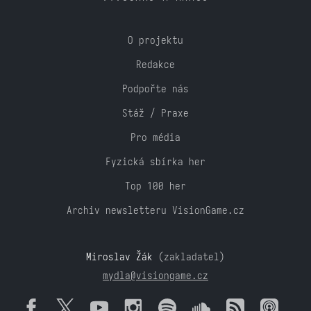
O projektu
Redakce
Podpořte nás
Stáž / Praxe
Pro média
Fyzická sbírka her
Top 100 her
Archiv newsletteru VisionGame.cz
Miroslav Žák
(zakladatel)
mydla@visiongame.cz