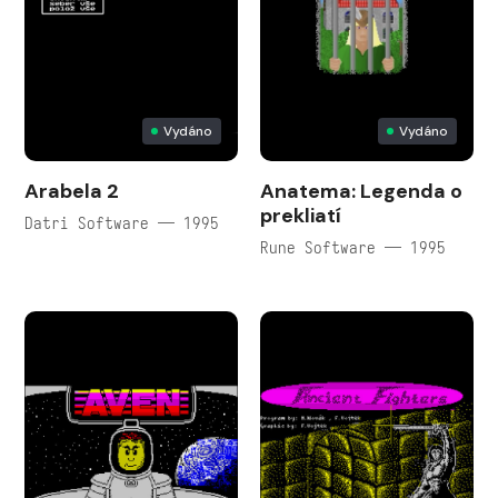
Vydáno
Vydáno
Arabela 2
Anatema: Legenda o
prekliatí
Datri Software — 1995
Rune Software — 1995