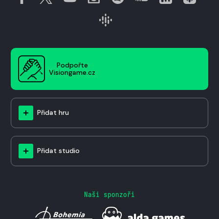
Podpořte
Visiongame.cz
Přidat hru
Přidat studio
Naši sponzoři