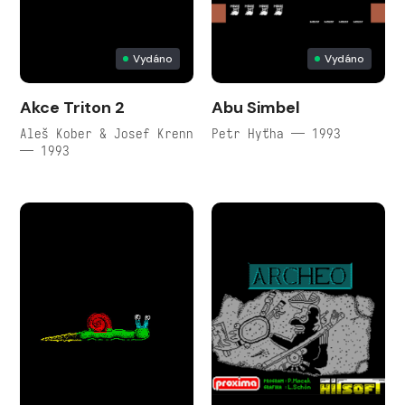
Vydáno
Vydáno
Akce Triton 2
Abu Simbel
Aleš Kober & Josef Krenn
Petr Hyťha — 1993
— 1993