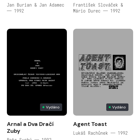
Jan Burian & Jan Adamec
František Slováček &
— 1992
Mário Durec — 1992
Vydáno
Vydáno
Arnal a Dva Dračí
Agent Toast
Zuby
Lukáš Rachůnek — 1992
Petr Suchý — 1992