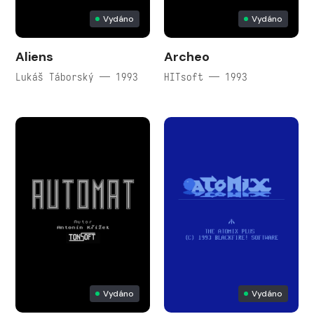
Vydáno
Vydáno
Aliens
Archeo
Lukáš Táborský — 1993
HITsoft — 1993
Vydáno
Vydáno