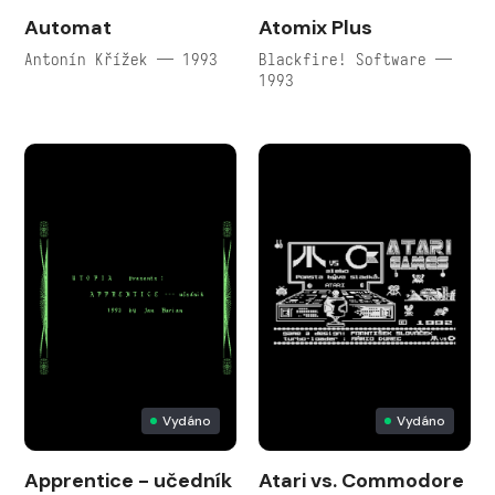
Automat
Atomix Plus
Antonín Křížek — 1993
Blackfire! Software —
1993
Vydáno
Vydáno
Apprentice - učedník
Atari vs. Commodore