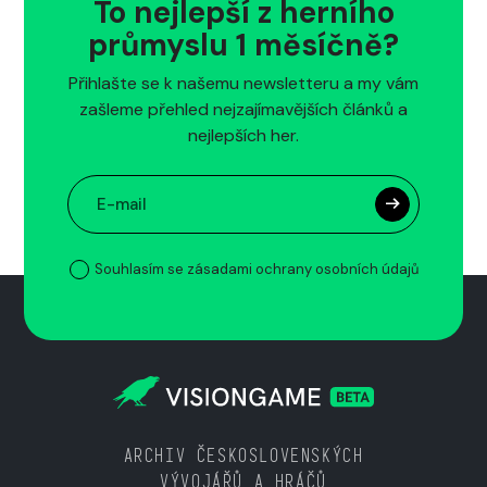
To nejlepší z herního
průmyslu 1 měsíčně?
Přihlašte se k našemu newsletteru a my vám
zašleme přehled nejzajímavějších článků a
nejlepších her.
Souhlasím se zásadami ochrany osobních údajů
ARCHIV ČESKOSLOVENSKÝCH
VÝVOJÁŘŮ A HRÁČŮ