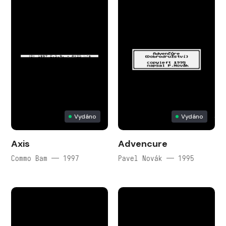
Vydáno
Vydáno
Axis
Advencure
Commo Bam — 1997
Pavel Novák — 1995