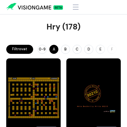
Hry (178)
Filtrovat
0-9
A
B
C
D
E
F
G