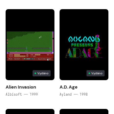
Vydáno
Vydáno
Alien Invasion
A.D. Age
Albisoft — 1999
Ayland — 1998