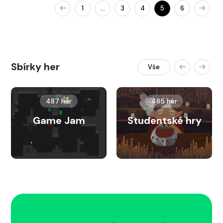
1
3
4
5
6
…
Sbírky her
Vše
487 her
485 her
Game Jam
Studentské hry