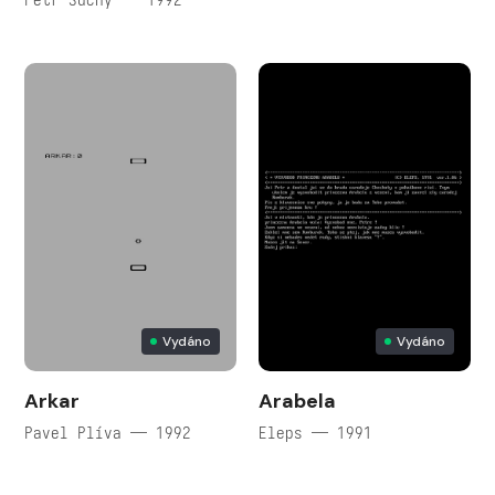
Vydáno
Vydáno
Arkar
Arabela
Pavel Plíva — 1992
Eleps — 1991