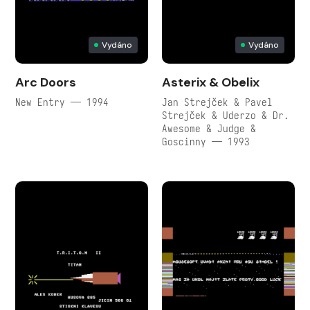
Vydáno
Vydáno
Arc Doors
Asterix & Obelix
New Entry — 1994
Jan Strejček & Pavel
Strejček & Uderzo & Dr.
Awesome & Judge &
Goscinny — 1993