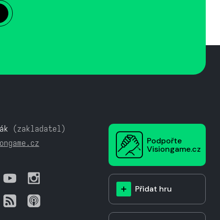
ák
(zakladatel)
Podpořte
ongame.cz
Visiongame.cz
Přidat hru