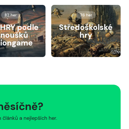
82 her
76 her
HRY podle
Středoškolské
anoušků
hry
siongame
 měsíčně?
článků a nejlepších her.