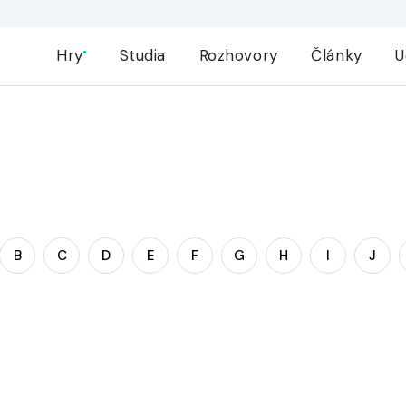
Hry
Studia
Rozhovory
Články
U
B
C
D
E
F
G
H
I
J