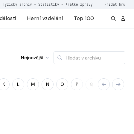
Fyzický archiv
-
Statistiky
-
Krátké zprávy
Přidat hru
dálosti
Herní vzdělání
Top 100
Nejnovější
K
L
M
N
O
P
Q
R
S