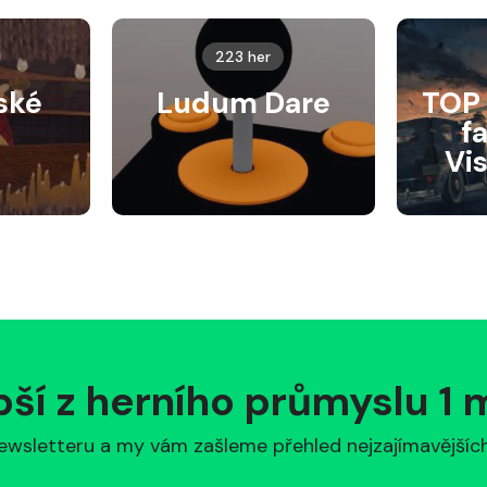
223 her
ské
Ludum Dare
TOP 
f
Vi
pší z herního průmyslu 1
ewsletteru a my vám zašleme přehled nejzajímavějších 