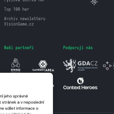
Top 100 her
Archiv newsletteru
VisionGame.cz
Naši partneři
Podporují nás
ní jeho správné
 stránek a v neposlední
me sdílet informace o