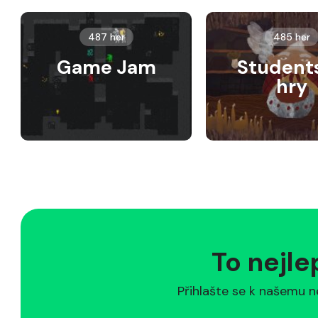
487 her
485 her
Game Jam
Student
hry
To nejle
Přihlašte se k našemu n