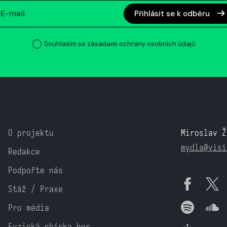
Přihlásit se k odběru
Souhlasím se zásadami ochrany osobních údajů
O projektu
Miroslav Ž
mydla@visi
Redakce
Podpořte nás
Stáž / Praxe
Pro média
Fyzická sbírka her