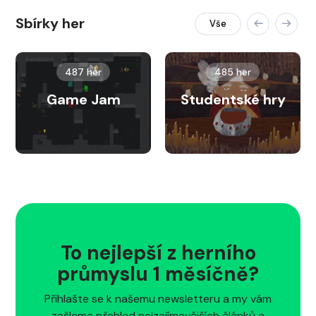
Sbírky her
Vše
487 her
485 her
Game Jam
Studentské hry
To nejlepší z herního
průmyslu 1 měsíčně?
Přihlašte se k našemu newsletteru a my vám
zašleme přehled nejzajímavějších článků a