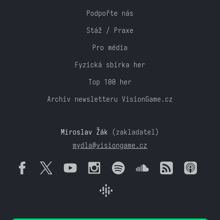
Podpořte nás
Stáž / Praxe
Pro média
Fyzická sbírka her
Top 100 her
Archiv newsletteru VisionGame.cz
Miroslav Žák
(zakladatel)
mydla@visiongame.cz