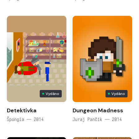
Vydáno
Vydáno
Detektívka
Dungeon Madness
Špongia — 2014
Juraj Pančík — 2014