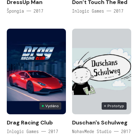
DressUp Man
Don’t Touch The Red
Špongia — 2017
Inlogic Games — 2017
Vydáno
Prototyp
Drag Racing Club
Duschan's Schulweg
Inlogic Games — 2017
NohavMede Studio — 2017