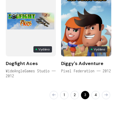
Vydáno
Vydáno
Dogfight Aces
Diggy's Adventure
WideAngleGames Studio —
Pixel Federation — 2012
2012
1
2
3
4