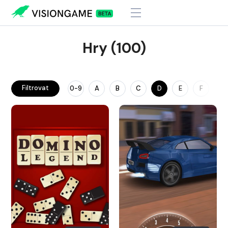
Hry (100)
Filtrovat
0-9
A
B
C
D
E
F
G