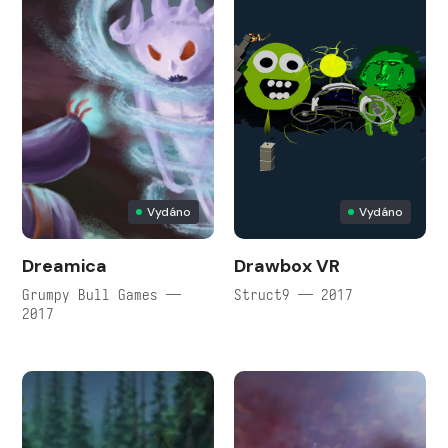
Vydáno
Vydáno
Dreamica
Drawbox VR
Grumpy Bull Games —
Struct9 — 2017
2017