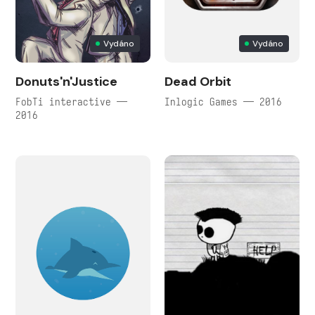
Vydáno
Vydáno
Donuts'n'Justice
Dead Orbit
FobTi interactive —
Inlogic Games — 2016
2016