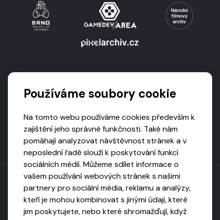
Podporují nás
Používáme soubory cookie
Na tomto webu používáme cookies především k
zajištění jeho správné funkčnosti. Také nám
pomáhají analyzovat návštěvnost stránek a v
neposlední řadě slouží k poskytování funkcí
sociálních médií. Můžeme sdílet informace o
vašem používání webových stránek s našimi
partnery pro sociální média, reklamu a analýzy,
kteří je mohou kombinovat s jinými údaji, které
Toto dílo podléhá licenci CC BY-NC-ND
jim poskytujete, nebo které shromažďují, když
Uveďte původ, neužívejte komerčně, nezpracovávejte.