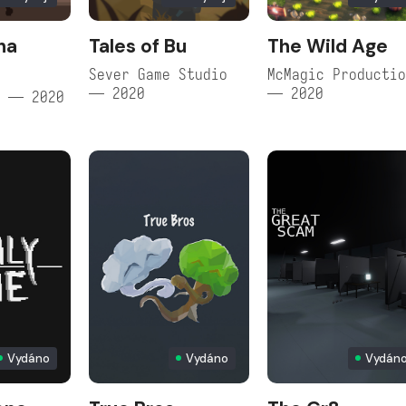
ha
Tales of Bu
The Wild Age
Sever Game Studio
McMagic Producti
— 2020
— 2020
t — 2020
Vydáno
Vydáno
Vydán