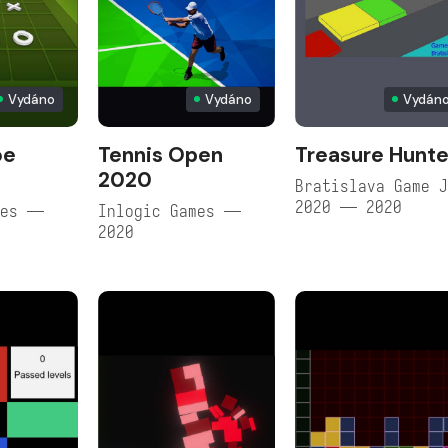
Vydáno
Vydáno
Vydán
oe
Tennis Open
Treasure Hunte
2020
Bratislava Game 
2020 — 2020
mes —
Inlogic Games —
2020