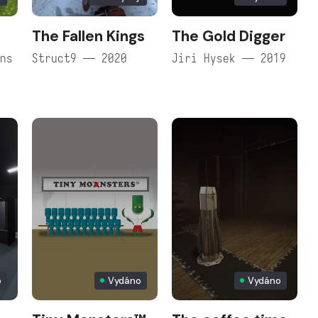
The Fallen Kings
The Gold Digger
ons
Struct9 — 2020
Jiri Hysek — 2019
o
Vydáno
Vydáno