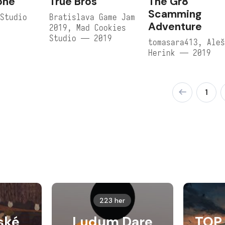
one
True Bros
The Gr8
Scamming
Studio
Bratislava Game Jam
Adventure
2019, Mad Cookies
Studio — 2019
tomasara413, Ale
Herink — 2019
1
223 her
ské
Ludum Dare
TOP 