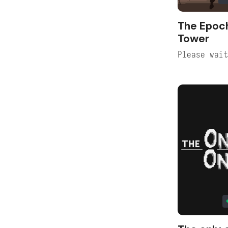
The Epoc
Tower
Please wai