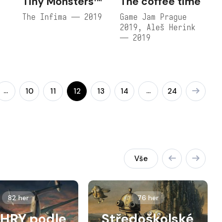
Tiny Monsters™
The coffee time
The Infima — 2019
Game Jam Prague
2019, Aleš Herink
— 2019
š
…
…
10
11
12
13
14
24
Vše
82 her
76 her
HRY podle
Středoškolské