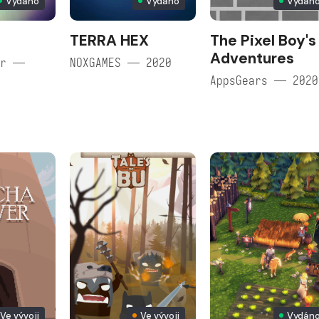
Vydáno
Vydáno
Vydán
TERRA HEX
The Pixel Boy's
Adventures
er —
NOXGAMES — 2020
AppsGears — 2020
Ve vývoji
Ve vývoji
Vydán