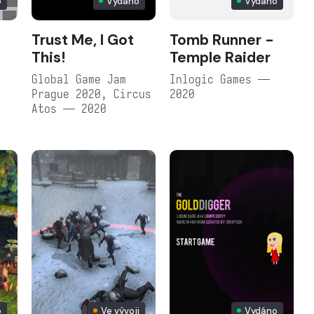
o
Vydáno
Vydáno
Trust Me, I Got
Tomb Runner -
This!
Temple Raider
Global Game Jam
Inlogic Games —
Prague 2020, Circus
2020
Atos — 2020
o
Ve vývoji
Vydáno