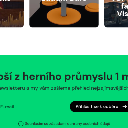
f
Vi
pší z herního průmyslu 1
ewsletteru a my vám zašleme přehled nejzajímavějších 
Přihlásit se k odběru
Souhlasím se zásadami ochrany osobních údajů