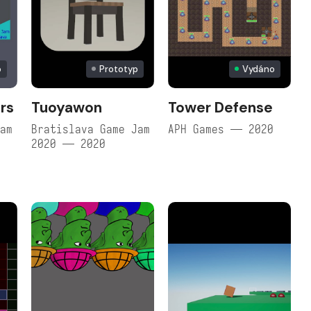
o
Prototyp
Vydáno
rs
Tuoyawon
Tower Defense
Jam
Bratislava Game Jam
APH Games — 2020
2020 — 2020