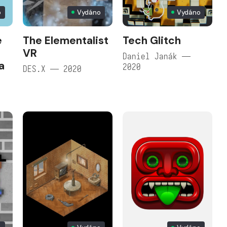
o
Vydáno
Vydáno
é
The Elementalist
Tech Glitch
VR
Daniel Janák —
a
2020
DES.X — 2020