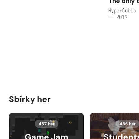
The only 
HyperCubic 
— 2019
Sbírky her
487 her
485 her
Game Jam
Student