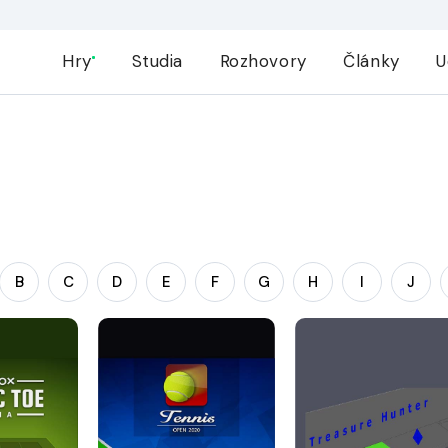
Hry
Studia
Rozhovory
Články
U
B
C
D
E
F
G
H
I
J