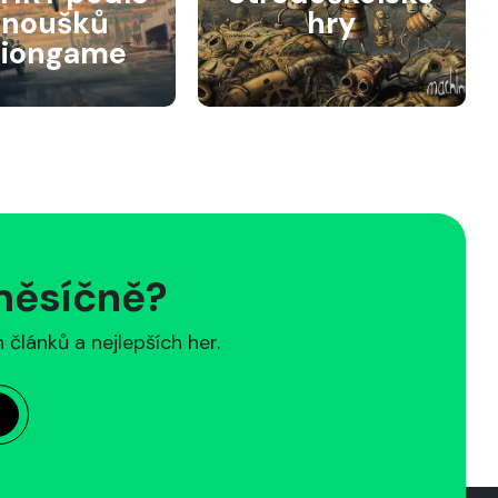
anoušků
hry
siongame
 měsíčně?
článků a nejlepších her.