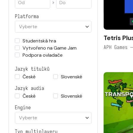
Platforma
Vyberte
Tetris Plu
Studentská hra
APH Games 
Vytvořeno na Game Jam
Podpora ovladače
Jazyk titulků
České
Slovenské
Jazyk audia
České
Slovenské
Engine
Vyberte
Typ multiplayeru