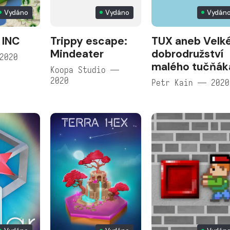
Vydáno
Vydáno
Vydán
 INC
Trippy escape:
TUX aneb Velk
Mindeater
dobrodružství
2020
malého tučňák
Koopa Studio —
2020
Petr Kain — 2020